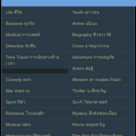
Life ชีวิต
Youth เยาวชน
Business ธุรกิจ
Anime อนิเมะ
Medical การแพทย์
Biography ชีวประวัติ
Detective นักสืบ
Crime อาชญากรรม
Time Travel การเดินทางข้าม
Adventure การผจญภัย
เวลา
Action ต่อสู้
Comedy ตลก
Western คาวบอยตะวันตก
War สงคราม
Thriller ระทึกขวัญ
Sport กีฬา
Sci-Fi วิทยาศาสตร์
Romance โรแมนติก
Mystery ลึกลับซ่อนเงื่อน
Musical เพลง
Horror สยองขวัญ
Historical ประวัติศาสตร์
Film-Noir ด้านมืดของสังคม