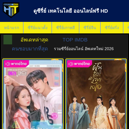
ดูซีรี่ย์ เทคโนโลยี ออนไลน์ฟรี HD
หน้าแรก
ซีรีย์แนวตั้ง
ซีรี่ย์เกาหลี
ซีรี่ย์จีน
ซีรี่ย์ฝรั่ง
ซ
อัพเดทล่าสุด
TOP IMDB
คนชอบมากที่สุด
รวมซีรี่ย์ออนไลน์ อัพเดทใหม่ 2026
พากย์ไทย
พากย์ไทย
8.0
7.0
โค้ดรักหัวใจไม่มีรวน (2025)
ฝันรักฝ่าโลกเอไอ (2024) Dream