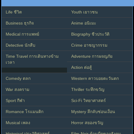
Life ชีวิต
Youth เยาวชน
Business ธุรกิจ
Anime อนิเมะ
Medical การแพทย์
Biography ชีวประวัติ
Detective นักสืบ
Crime อาชญากรรม
Time Travel การเดินทางข้าม
Adventure การผจญภัย
เวลา
Action ต่อสู้
Comedy ตลก
Western คาวบอยตะวันตก
War สงคราม
Thriller ระทึกขวัญ
Sport กีฬา
Sci-Fi วิทยาศาสตร์
Romance โรแมนติก
Mystery ลึกลับซ่อนเงื่อน
Musical เพลง
Horror สยองขวัญ
Historical ประวัติศาสตร์
Film-Noir ด้านมืดของสังคม