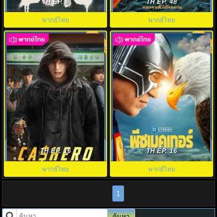
(2026) The Boys Season5
เทียมทาน The Blood of Youth
TH EP. 8
TH EP. 48
พากย์ไทย
พากย์ไทย
พากย์ไทย
พากย์ไทย
8.0
8.0
ดูซีรี่ย์ แคชฮีโร่ (2025) Cashero
Peacemaker Season2 พากย์ไทย
พากย์ไทย ตอนที่.1-8 (จบ)
(2025) พีซเมคเกอร์ ซีซั่น2 EP1-8
TH EP. 16
TH EP. 16
พากย์ไทย
พากย์ไทย
1
ค้นหา