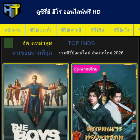
ดูซีรี่ย์ ฮีโร่ ออนไลน์ฟรี HD
หน้าแรก
ซีรีย์แนวตั้ง
ซีรี่ย์เกาหลี
ซีรี่ย์จีน
ซีรี่ย์ฝรั่ง
ซ
อัพเดทล่าสุด
TOP IMDB
คนชอบมากที่สุด
รวมซีรี่ย์ออนไลน์ อัพเดทใหม่ 2026
พากย์ไทย
พากย์ไทย
8.0
8.0
ก๊วนหนุ่มซ่าล่าซูเปอร์ฮีโร่ ซีซั่น 5
ดรุณพเนจรท่องยุทธภพ ยอดยุทธ์ไร้