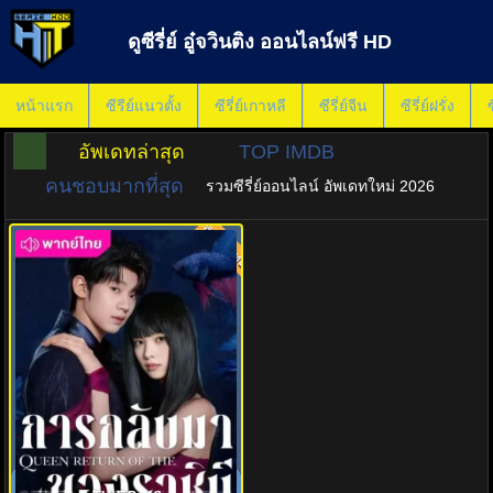
ดูซีรี่ย์ อู๋จวินติง ออนไลน์ฟรี HD
หน้าแรก
ซีรีย์แนวตั้ง
ซีรี่ย์เกาหลี
ซีรี่ย์จีน
ซีรี่ย์ฝรั่ง
ซ
อัพเดทล่าสุด
TOP IMDB
คนชอบมากที่สุด
รวมซีรี่ย์ออนไลน์ อัพเดทใหม่ 2026
พากย์ไทย
8.0
การกลับมาของราชินี (2025)