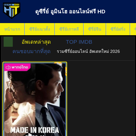
ดูซีรี่ย์ อูมินโฮ ออนไลน์ฟรี HD
หน้าแรก
ซีรีย์แนวตั้ง
ซีรี่ย์เกาหลี
ซีรี่ย์จีน
ซีรี่ย์ฝรั่ง
ซ
อัพเดทล่าสุด
TOP IMDB
คนชอบมากที่สุด
รวมซีรี่ย์ออนไลน์ อัพเดทใหม่ 2026
พากย์ไทย
8.0
ดูซีรี่ย์ Made in Korea (2025)