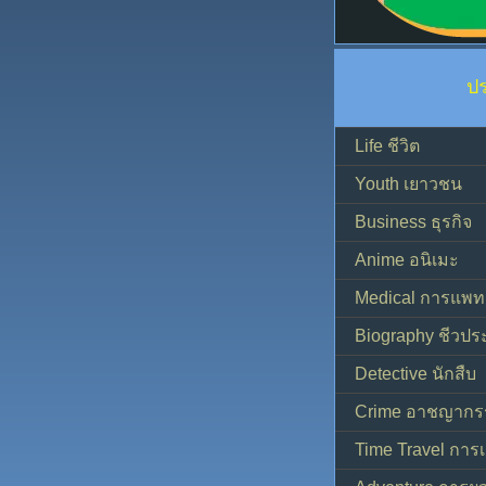
ป
Life ชีวิต
Youth เยาวชน
Business ธุรกิจ
Anime อนิเมะ
Medical การแพทย
Biography ชีวประ
Detective นักสืบ
Crime อาชญากร
Time Travel การ