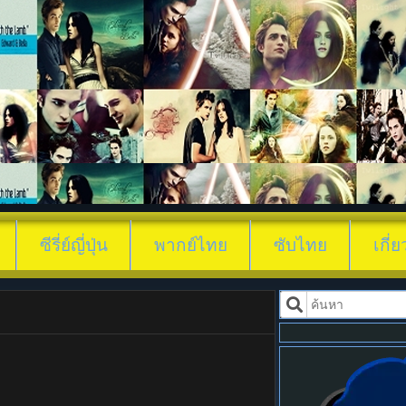
ดูซีรี่ย์ สู่ห้
ซีรี่ย์ญี่ปุ่น
พากย์ไทย
ซับไทย
เกี่