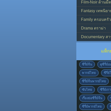
Film-Noir ด้านม
Fantasy เทพนิยา
Family ครอบครัว
Drama ดราม่า
Documentary สา
แท็ก
ซีรี่ย์จีน
ดูซีรี่ย
พากย์ไทย
ซีรี่ย
ซีรี่ย์จีนพากย์ไทย
ซับไทย
ซีรี่ย์เก
เรื่องย่อซีรี่ย์จีน
ซีรี่ย์พากย์ไทย