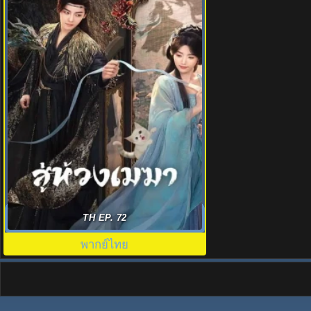
สู่ห้วงเมฆา (2025) Love in The Clouds
TH EP. 72
พากย์ไทย EP.1-36 (จบ)
พากย์ไทย