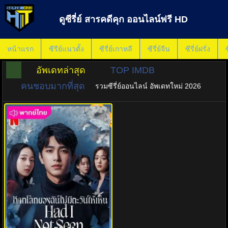
ดูซีรี่ย์ สารคดีคุก ออนไลน์ฟรี HD
หน้าแรก
ซีรีย์แนวตั้ง
ซีรี่ย์เกาหลี
ซีรี่ย์จีน
ซีรี่ย์ฝรั่ง
ซ
อัพเดทล่าสุด
TOP IMDB
คนชอบมากที่สุด
รวมซีรี่ย์ออนไลน์ อัพเดทใหม่ 2026
พากย์ไทย
8.0
หากโลกของฉันไม่มีตะวันให้เห็น