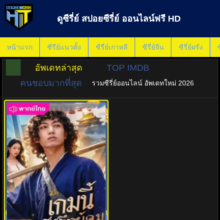
ดูซีรี่ย์ สปอยซีรี่ย์ ออนไลน์ฟรี HD
หน้าแรก
ซีรีย์แนวตั้ง
ซีรี่ย์เกาหลี
ซีรี่ย์จีน
ซีรี่ย์ฝรั่ง
ซ
อัพเดทล่าสุด
TOP IMDB
คนชอบมากที่สุด
รวมซีรี่ย์ออนไลน์ อัพเดทใหม่ 2026
พากย์ไทย
8.0
เกมนี้ฉันคือผู้คุม Never a Doormat