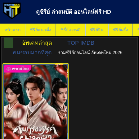
ดูซีรี่ย์ ล่าสมบัติ ออนไลน์ฟรี HD
หน้าแรก
ซีรีย์แนวตั้ง
ซีรี่ย์เกาหลี
ซีรี่ย์จีน
ซีรี่ย์ฝรั่ง
ซ
อัพเดทล่าสุด
TOP IMDB
คนชอบมากที่สุด
รวมซีรี่ย์ออนไลน์ อัพเดทใหม่ 2026
พากย์ไทย
8.0
คัมภีร์สวรรค์ผงาดฟ้า (2025)