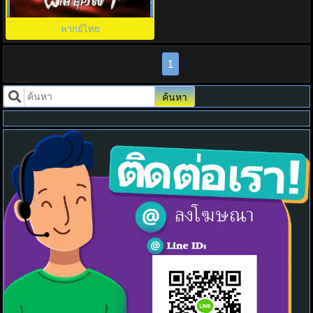
Treasure At Dawn พากย์ไทย EP1-
TH EP. 60
30
พากย์ไทย
1
ค้นหา