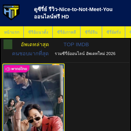
ดูซีรี่ย์ รีวิว-Nice-to-Not-Meet-You
ออนไลน์ฟรี HD
หน้าแรก
ซีรีย์แนวตั้ง
ซีรี่ย์เกาหลี
ซีรี่ย์จีน
ซีรี่ย์ฝรั่ง
ซ
อัพเดทล่าสุด
TOP IMDB
คนชอบมากที่สุด
รวมซีรี่ย์ออนไลน์ อัพเดทใหม่ 2026
พากย์ไทย
8.0
ยินดีที่ไม่รู้จัก (2025) Nice to Not