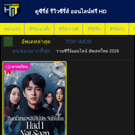
ดูซีรี่ย์ รีวิวซีรี่ส์ ออนไลน์ฟรี HD
หน้าแรก
ซีรีย์แนวตั้ง
ซีรี่ย์เกาหลี
ซีรี่ย์จีน
ซีรี่ย์ฝรั่ง
ซ
อัพเดทล่าสุด
TOP IMDB
คนชอบมากที่สุด
รวมซีรี่ย์ออนไลน์ อัพเดทใหม่ 2026
พากย์ไทย
8.0
หากโลกของฉันไม่มีตะวันให้เห็น