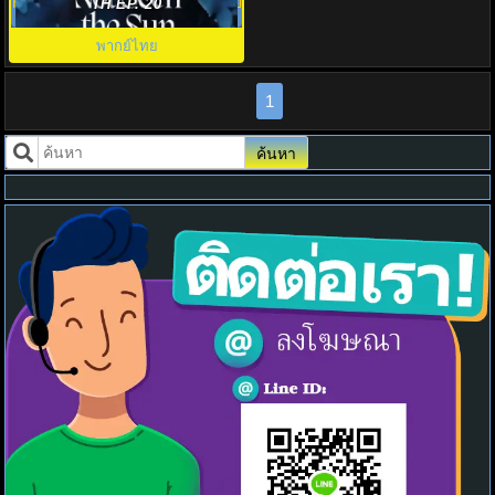
Had I Not Seen The Sun พากไทย
TH EP. 20
พากย์ไทย
1
ค้นหา