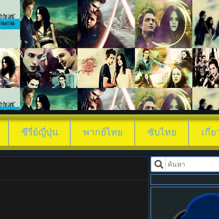
ดูซีรี่ย์ พัก
ซีรี่ย์ญี่ปุ่น
พากย์ไทย
ซับไทย
เกี่