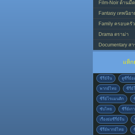
Film-Noir ด้านม
Fantasy เทพนิยา
Family ครอบครัว
Drama ดราม่า
Documentary สา
แท็ก
ซีรี่ย์จีน
ดูซีรี่ย
พากย์ไทย
ซีรี่ย
ซีรี่ย์โรแมนติก
ซับไทย
ซีรี่ย์เก
เรื่องย่อซีรี่ย์จีน
ซีรี่ย์พากย์ไทย