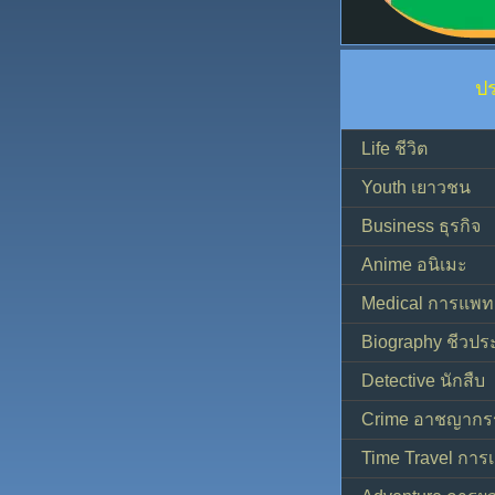
ป
Life ชีวิต
Youth เยาวชน
Business ธุรกิจ
Anime อนิเมะ
Medical การแพทย
Biography ชีวประ
Detective นักสืบ
Crime อาชญากร
Time Travel การ