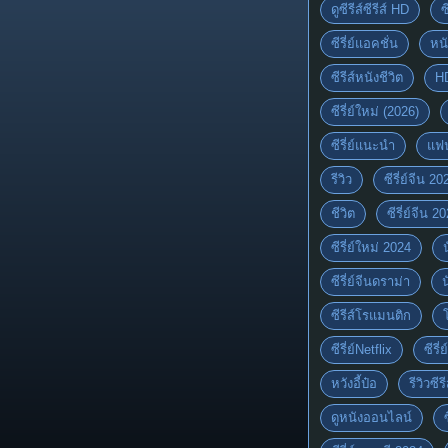
ดูซีรีส์ซีรีส์ HD
ซ
ซีรี่ย์แอคชั่น
หนั
ซีรีส์หนังชีวิต
H
ซีรี่ย์ใหม่ (2026)
ซีรี่ย์แนะนำ
แฟ
รีวิว
ซีรี่ย์จีน 20
ชีวิต
ซีรี่ย์จีน 2
ซีรี่ย์ใหม่ 2024
ซีรี่ย์จีนดราม่า
ซีรีส์โรแมนติก
ซีรี่ย์Netflix
ซีรี
หวังอี้ป๋อ
รีวิวซีรี
ดูหนังออนไลน์