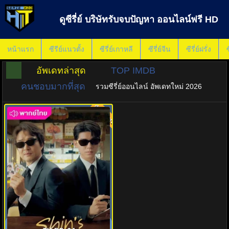
ดูซีรี่ย์ บริษัทรับจบปัญหา ออนไลน์ฟรี HD
หน้าแรก
ซีรีย์แนวตั้ง
ซีรี่ย์เกาหลี
ซีรี่ย์จีน
ซีรี่ย์ฝรั่ง
ซ
อัพเดทล่าสุด
TOP IMDB
คนชอบมากที่สุด
รวมซีรี่ย์ออนไลน์ อัพเดทใหม่ 2026
พากย์ไทย
8.0
มิสเตอร์ชินรับจบ (2025) Shin’s