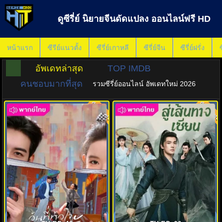
ดูซีรี่ย์ นิยายจีนดัดแปลง ออนไลน์ฟรี HD
หน้าแรก
ซีรีย์แนวตั้ง
ซีรี่ย์เกาหลี
ซีรี่ย์จีน
ซีรี่ย์ฝรั่ง
ซ
อัพเดทล่าสุด
TOP IMDB
คนชอบมากที่สุด
รวมซีรี่ย์ออนไลน์ อัพเดทใหม่ 2026
พากย์ไทย
พากย์ไทย
8.0
6.0
วันที่หัวใจเผลอรัก (2026) My
สู่เส้นทางเซียน (2025) The