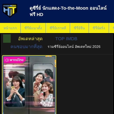
ดูซีรี่ย์ นักแสดง-To-the-Moon ออนไลน์
ฟรี HD
หน้าแรก
ซีรีย์แนวตั้ง
ซีรี่ย์เกาหลี
ซีรี่ย์จีน
ซีรี่ย์ฝรั่ง
ซ
อัพเดทล่าสุด
TOP IMDB
คนชอบมากที่สุด
รวมซีรี่ย์ออนไลน์ อัพเดทใหม่ 2026
พากย์ไทย
8.0
ไปให้สุด แล้วหยุดที่ดวงจันทร์