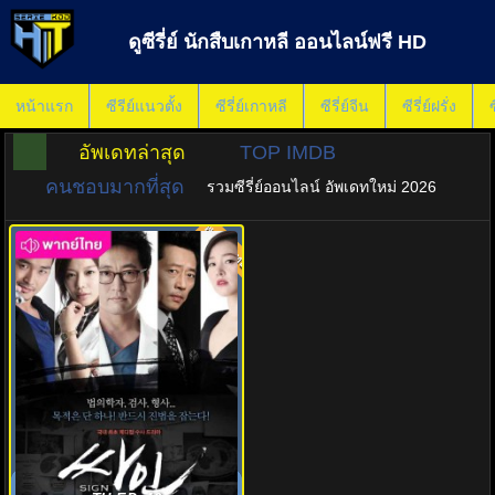
ดูซีรี่ย์ นักสืบเกาหลี ออนไลน์ฟรี HD
หน้าแรก
ซีรีย์แนวตั้ง
ซีรี่ย์เกาหลี
ซีรี่ย์จีน
ซีรี่ย์ฝรั่ง
ซ
อัพเดทล่าสุด
TOP IMDB
คนชอบมากที่สุด
รวมซีรี่ย์ออนไลน์ อัพเดทใหม่ 2026
พากย์ไทย
7.0
สืบศพ ไขคดีลับ พากย์ไทย Sign