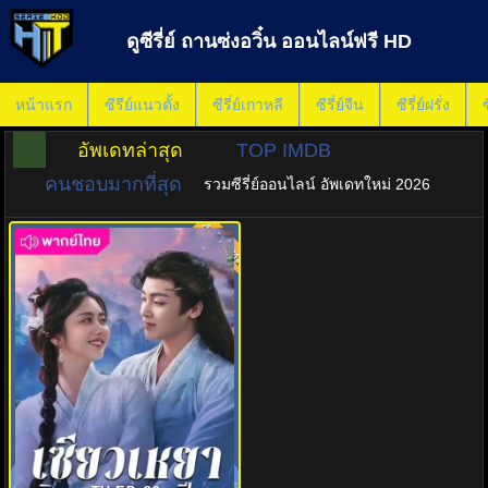
ดูซีรี่ย์ ถานซ่งอวิ๋น ออนไลน์ฟรี HD
หน้าแรก
ซีรีย์แนวตั้ง
ซีรี่ย์เกาหลี
ซีรี่ย์จีน
ซีรี่ย์ฝรั่ง
ซ
อัพเดทล่าสุด
TOP IMDB
คนชอบมากที่สุด
รวมซีรี่ย์ออนไลน์ อัพเดทใหม่ 2026
พากย์ไทย
8.0
เซียวเหยาพลิกชะตาราชาปีศาจ