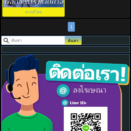
(2025)The Unclouded Soul พากย์
TH EP. 80
ไทย
พากย์ไทย
1
ค้นหา