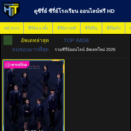
ดูซีรี่ย์ ซีรี่ย์โรงเรียน ออนไลน์ฟรี HD
หน้าแรก
ซีรีย์แนวตั้ง
ซีรี่ย์เกาหลี
ซีรี่ย์จีน
ซีรี่ย์ฝรั่ง
ซ
อัพเดทล่าสุด
TOP IMDB
คนชอบมากที่สุด
รวมซีรี่ย์ออนไลน์ อัพเดทใหม่ 2026
พากย์ไทย
8.0
สืบคดีคุณหนูโรงเรียนชองดัม 2