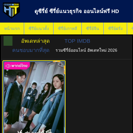
ดูซีรี่ย์ ซีรี่ย์แนวธุรกิจ ออนไลน์ฟรี HD
หน้าแรก
ซีรีย์แนวตั้ง
ซีรี่ย์เกาหลี
ซีรี่ย์จีน
ซีรี่ย์ฝรั่ง
ซ
อัพเดทล่าสุด
TOP IMDB
คนชอบมากที่สุด
รวมซีรี่ย์ออนไลน์ อัพเดทใหม่ 2026
พากย์ไทย
8.0
เพื่อนรัก เกมลวง (2025) Friendly