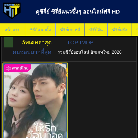
ดูซีรี่ย์ ซีรี่ย์แนวซึ้งๆ ออนไลน์ฟรี HD
หน้าแรก
ซีรีย์แนวตั้ง
ซีรี่ย์เกาหลี
ซีรี่ย์จีน
ซีรี่ย์ฝรั่ง
ซ
อัพเดทล่าสุด
TOP IMDB
คนชอบมากที่สุด
รวมซีรี่ย์ออนไลน์ อัพเดทใหม่ 2026
พากย์ไทย
9.0
ให้รักโอบกอดหัวใจ Come And