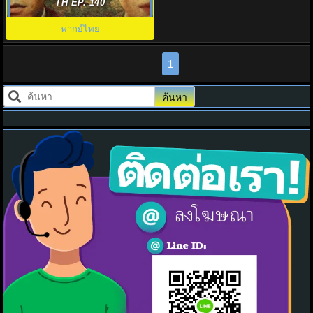
of Phoenixes พากย์ไทย EP.1-70
TH EP. 140
(จบ)
พากย์ไทย
1
ค้นหา