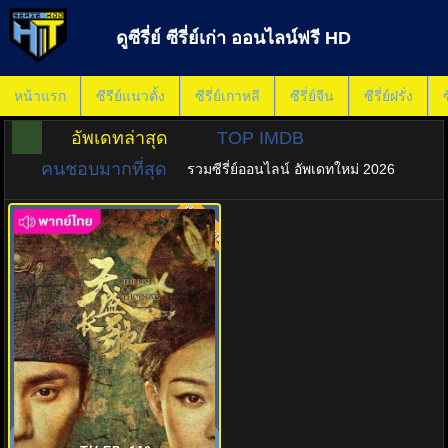
ดูซีรี่ย์ ซีรี่ย์เก่า ออนไลน์ฟรี HD
หน้าแรก
ซีรีย์แนวตั้ง
ซีรี่ย์เกาหลี
ซีรี่ย์จีน
ซีรี่ย์ฝรั่ง
ซ
อัพเดทล่าสุด
TOP IMDB
คนชอบมากที่สุด
รวมซีรี่ย์ออนไลน์ อัพเดทใหม่ 2026
พากย์ไทย
7.0
หงสาประกาศิต (2018) The Rise