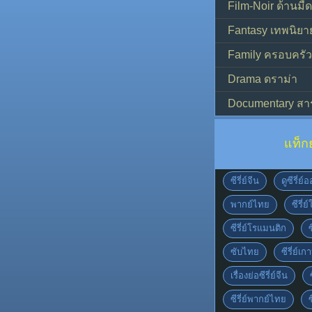
Film-Noir ด้านม
Fantasy เทพนิยา
Family ครอบครัว
Drama ดราม่า
Documentary สา
แท็ก
ซีรี่ย์จีน
ดูซีรี่ย
พากย์ไทย
ซีรี่ย
ซีรี่ย์โรแมนติก
ซับไทย
ซีรี่ย์เก
เรื่องย่อซีรี่ย์จีน
ซีรี่ย์พากย์ไทย