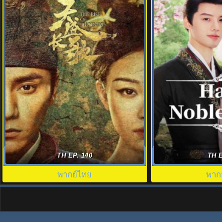
หงสาประกาศิต (2018) The Rise of
เป็นท่านหญิงแท้
TH EP. 140
TH E
Phoenixes พากย์ไทย EP.1-70 (จบ)
noble lady พา
พากย์ไทย
พาก