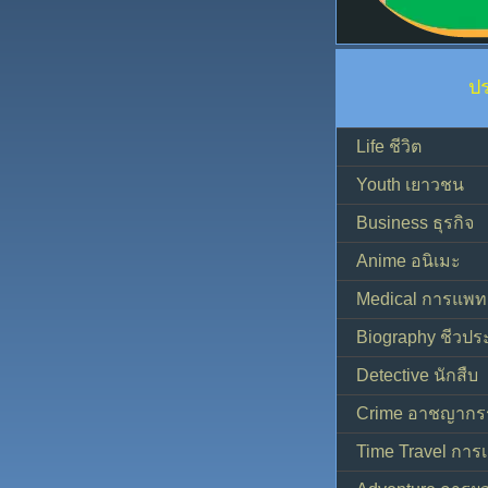
ป
Life ชีวิต
Youth เยาวชน
Business ธุรกิจ
Anime อนิเมะ
Medical การแพทย
Biography ชีวประ
Detective นักสืบ
Crime อาชญากร
Time Travel การ