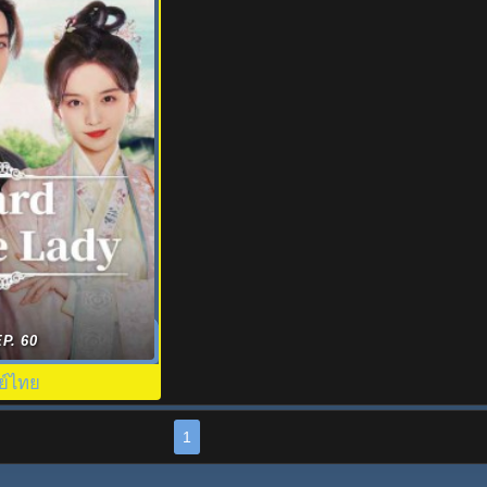
จริงแสนลำบาก Hard
P. 60
กย์ไทย EP.1-30
ย์ไทย
1