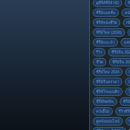
ดูซีรีส์ซีรีส์ HD
ซ
ซีรี่ย์แอคชั่น
หนั
ซีรีส์หนังชีวิต
H
ซีรี่ย์ใหม่ (2026)
ซีรี่ย์แนะนำ
แฟ
รีวิว
ซีรี่ย์จีน 20
ชีวิต
ซีรี่ย์จีน 2
ซีรี่ย์ใหม่ 2024
ซีรี่ย์จีนดราม่า
ซีรีส์โรแมนติก
ซีรี่ย์Netflix
ซีรี
หวังอี้ป๋อ
รีวิวซีรี
ดูหนังออนไลน์