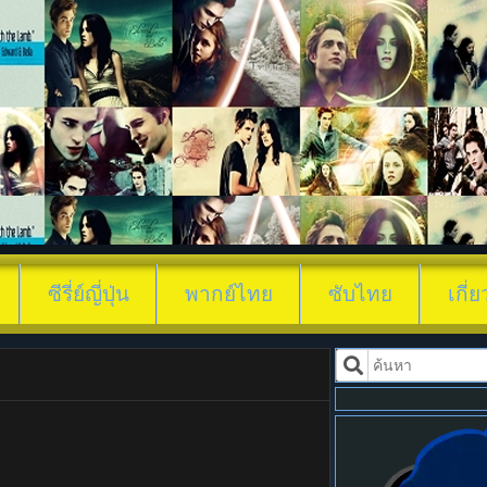
ดูซีรี่ย์ ซี
ซีรี่ย์ญี่ปุ่น
พากย์ไทย
ซับไทย
เกี่