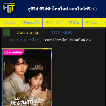
ดูซีรี่ย์ ซีรี่ย์ซับไทยใหม่ ออนไลน์ฟรี HD
หน้าแรก
ซีรีย์แนวตั้ง
ซีรี่ย์เกาหลี
ซีรี่ย์จีน
ซีรี่ย์ฝรั่ง
ซ
อัพเดทล่าสุด
TOP IMDB
คนชอบมากที่สุด
รวมซีรี่ย์ออนไลน์ อัพเดทใหม่ 2026
พากย์ไทย
8.0
ทะยานสกีสู่รัก (2025) Ski into