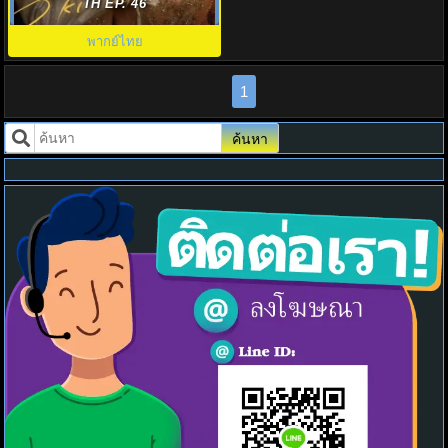
Love พากย์ไทย EP.1-23 (จบ)
TH EP. 46
พากย์ไทย
1
ค้นหา