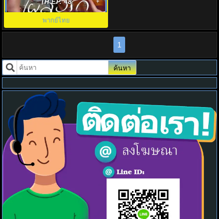
Page in the 90s พากย์ไทย EP1-
TH EP. 48
24
พากย์ไทย
1
ค้นหา