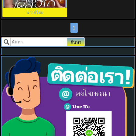
Page in the 90s พากย์ไทย EP1-
TH EP. 48
24
พากย์ไทย
1
ค้นหา