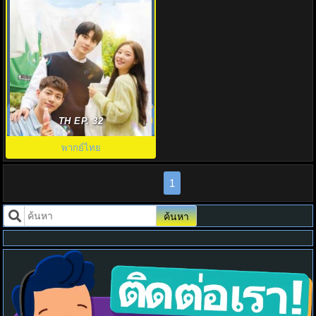
ครอบครัวหัวใจลิขิตเอง Family by
Choice (2024) EP.1-16 พากย์ไทย
TH EP. 32
พากย์ไทย
1
ค้นหา