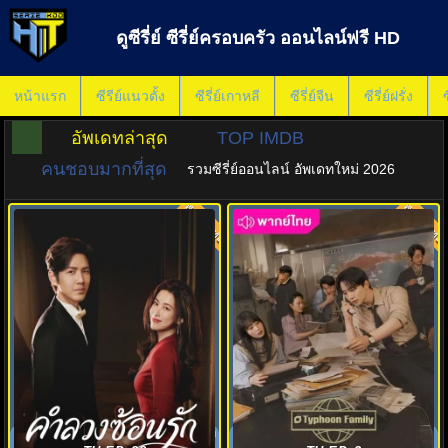
ดูซีรี่ย์ ซีรี่ย์ครอบครัว ออนไลน์ฟรี HD
หน้าแรก
ซีรีย์แนวตั้ง
ซีรี่ย์เกาหลี
ซีรี่ย์จีน
ซีรี่ย์ฝรั่ง
ซ
อัพเดทล่าสุด
TOP IMDB
คนชอบมากที่สุด
รวมซีรี่ย์ออนไลน์ อัพเดทใหม่ 2026
พากย์ไทย
พากย์ไทย
9.0
8.0
คำลวงซ้อนรัก (2026) The Epoch
เลือดธุรกิจฝ่าพายุวิกฤติ (2025)