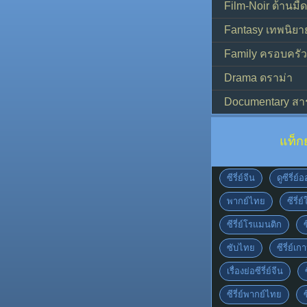
Film-Noir ด้านม
Fantasy เทพนิยา
Family ครอบครัว
Drama ดราม่า
Documentary สา
แท็ก
ซีรี่ย์จีน
ดูซีรี่ย
พากย์ไทย
ซีรี่ย
ซีรี่ย์โรแมนติก
ซับไทย
ซีรี่ย์เก
เรื่องย่อซีรี่ย์จีน
ซีรี่ย์พากย์ไทย