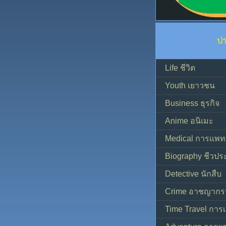
ป
Life ชีวิต
Youth เยาวชน
Business ธุรกิจ
Anime อนิเมะ
Medical การแพทย
Biography ชีวประ
Detective นักสืบ
Crime อาชญากร
Time Travel การ