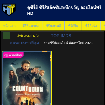
ดูซีรี่ย์ ซีรีส์แอ็คชันระทึกขวัญ ออนไลน์ฟรี
HD
หน้าแรก
ซีรีย์แนวตั้ง
ซีรี่ย์เกาหลี
ซีรี่ย์จีน
ซีรี่ย์ฝรั่ง
ซ
อัพเดทล่าสุด
TOP IMDB
คนชอบมากที่สุด
รวมซีรี่ย์ออนไลน์ อัพเดทใหม่ 2026
พากย์ไทย
8.0
Countdown พากย์ไทย (2025) เคา