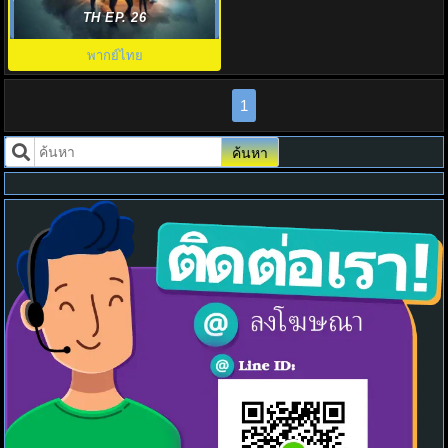
ท์ดาวน์ ขีดเส้นตายสู่หายนะ
TH EP. 26
พากย์ไทย
1
ค้นหา