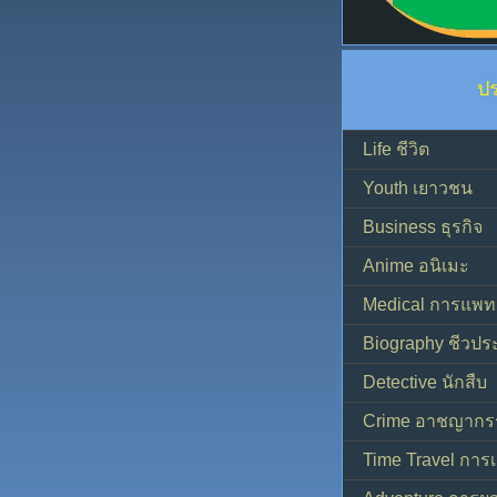
ป
Life ชีวิต
Youth เยาวชน
Business ธุรกิจ
Anime อนิเมะ
Medical การแพทย
Biography ชีวประ
Detective นักสืบ
Crime อาชญากร
Time Travel การ