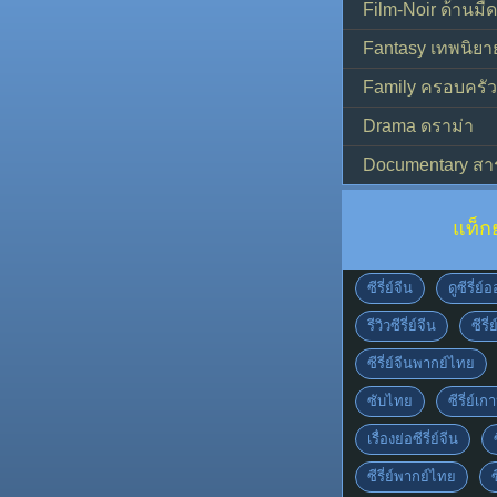
Film-Noir ด้านม
Fantasy เทพนิยา
Family ครอบครัว
Drama ดราม่า
Documentary สา
แท็ก
ซีรี่ย์จีน
ดูซีรี่ย
รีวิวซีรี่ย์จีน
ซีรี่
ซีรี่ย์จีนพากย์ไทย
ซับไทย
ซีรี่ย์เก
เรื่องย่อซีรี่ย์จีน
ซีรี่ย์พากย์ไทย