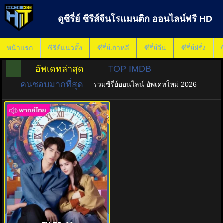
ดูซีรี่ย์ ซีรีส์จีนโรแมนติก ออนไลน์ฟรี HD
หน้าแรก
ซีรีย์แนวตั้ง
ซีรี่ย์เกาหลี
ซีรี่ย์จีน
ซีรี่ย์ฝรั่ง
ซ
อัพเดทล่าสุด
TOP IMDB
คนชอบมากที่สุด
รวมซีรี่ย์ออนไลน์ อัพเดทใหม่ 2026
พากย์ไทย
9.0
ดูซีรี่ย์ We Almost Broke Up