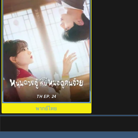
หนุ่มดวงจู๋กับหมอดูคนจ๋วย (2025) Head
TH EP. 24
Over Heels พากย์ไทย
พากย์ไทย