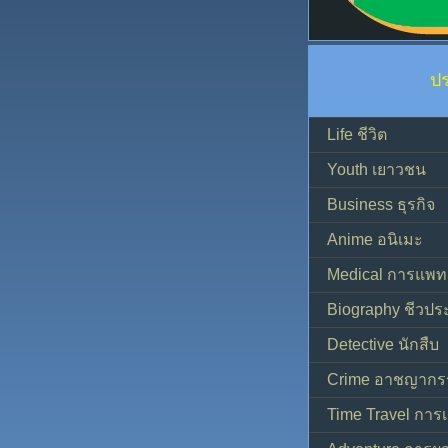
ป
Life ชีวิต
Youth เยาวชน
Business ธุรกิจ
Anime อนิเมะ
Medical การแพทย
Biography ชีวประ
Detective นักสืบ
Crime อาชญากร
Time Travel การ