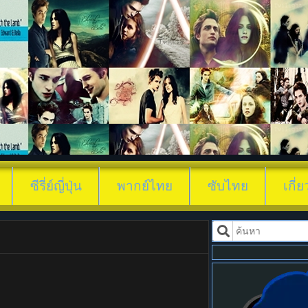
ดูซีรี่ย์ ซีรีย์แนวเหนือธรร
ซีรี่ย์ญี่ปุ่น
พากย์ไทย
ซับไทย
เกี่