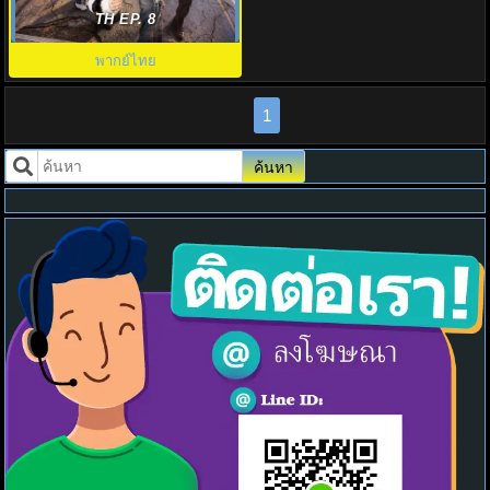
WONDERfools พากย์ไทย EP.1-8
TH EP. 8
พากย์ไทย
1
ค้นหา