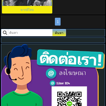
ตะลุยยุทธภพ (2026) พากย์ไทย ซับ
ไทย EP.1-37 (จบ)
พากย์ไทย
1
ค้นหา