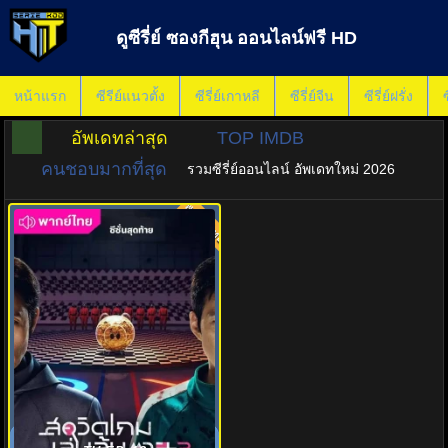
ดูซีรี่ย์ ซองกีฮุน ออนไลน์ฟรี HD
หน้าแรก
ซีรีย์แนวตั้ง
ซีรี่ย์เกาหลี
ซีรี่ย์จีน
ซีรี่ย์ฝรั่ง
ซ
อัพเดทล่าสุด
TOP IMDB
คนชอบมากที่สุด
รวมซีรี่ย์ออนไลน์ อัพเดทใหม่ 2026
พากย์ไทย
8.0
สควิดเกม เล่นลุ้นตาย 3 (2025)