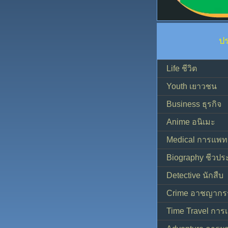
ป
Life ชีวิต
Youth เยาวชน
Business ธุรกิจ
Anime อนิเมะ
Medical การแพทย
Biography ชีวประ
Detective นักสืบ
Crime อาชญากร
Time Travel การ