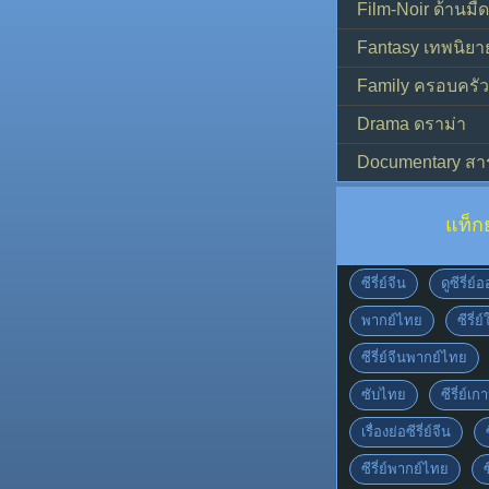
Film-Noir ด้านม
Fantasy เทพนิยา
Family ครอบครัว
Drama ดราม่า
Documentary สา
แท็ก
ซีรี่ย์จีน
ดูซีรี่ย
พากย์ไทย
ซีรี่ย
ซีรี่ย์จีนพากย์ไทย
ซับไทย
ซีรี่ย์เก
เรื่องย่อซีรี่ย์จีน
ซีรี่ย์พากย์ไทย