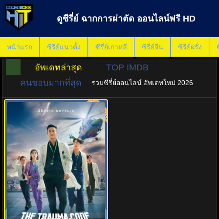
ดูซีรี่ย์ ฉากการผ่าตัด ออนไลน์ฟรี HD
หน้าแรก
ซีรีย์แนวตั้ง
ซีรี่ย์เกาหลี
ซีรี่ย์จีน
ซีรี่ย์ฝรั่ง
ซ
อัพเดทล่าสุด
TOP IMDB
คนชอบมากที่สุด
รวมซีรี่ย์ออนไลน์ อัพเดทใหม่ 2026
พากย์ไทย
7.0
ชั่วโมงโกงความตาย (2025) The