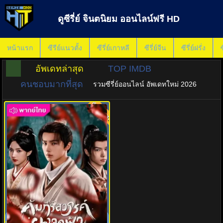
ดูซีรี่ย์ จินตนิยม ออนไลน์ฟรี HD
หน้าแรก
ซีรีย์แนวตั้ง
ซีรี่ย์เกาหลี
ซีรี่ย์จีน
ซีรี่ย์ฝรั่ง
ซ
อัพเดทล่าสุด
TOP IMDB
คนชอบมากที่สุด
รวมซีรี่ย์ออนไลน์ อัพเดทใหม่ 2026
พากย์ไทย
8.0
คัมภีร์สวรรค์ผงาดฟ้า (2025)