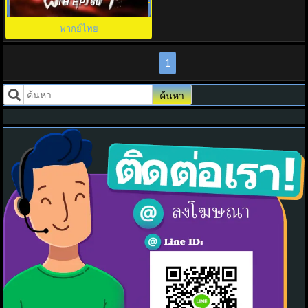
Treasure At Dawn พากย์ไทย EP1-
TH EP. 60
30
พากย์ไทย
1
ค้นหา