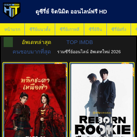
ดูซีรี่ย์ จิตนิมิต ออนไลน์ฟรี HD
หน้าแรก
ซีรีย์แนวตั้ง
ซีรี่ย์เกาหลี
ซีรี่ย์จีน
ซีรี่ย์ฝรั่ง
ซ
อัพเดทล่าสุด
TOP IMDB
คนชอบมากที่สุด
รวมซีรี่ย์ออนไลน์ อัพเดทใหม่ 2026
พากย์ไทย
พากย์ไทย
8.8
9.0
Ashes to Crown (2026) พลิก
Reborn Rookie ซับไทย (2026) มือ