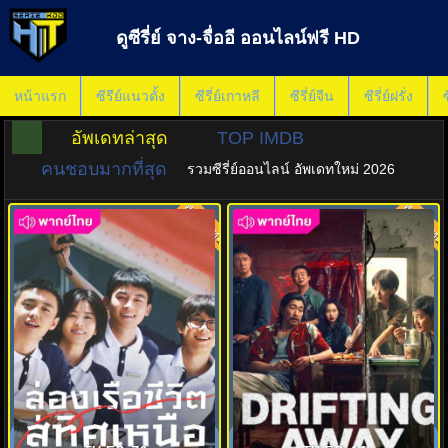
ดูซีรี่ย์ จาง-จื่ออี ออนไลน์ฟรี HD
หน้าแรก
ซีรีย์แนวตั้ง
ซีรี่ย์เกาหลี
ซีรี่ย์จีน
ซีรี่ย์ฝรั่ง
ซ
อัพเดทล่าสุด
TOP IMDB
คนชอบมากที่สุด
รวมซีรี่ย์ออนไลน์ อัพเดทใหม่ 2026
พากย์ไทย
พากย์ไทย
7.0
7.0
ล่องเรือชีวิตสู่ทิศเหนือ (2025)
หนี ตาย DRIFTING AWAY พากย์