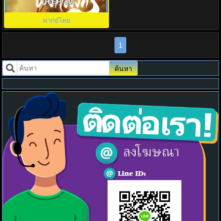
Whispers of Fate พากย์ไทย EP.1-
TH EP. 80
40
พากย์ไทย
1
ค้นหา