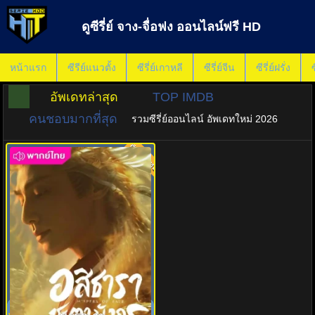
ดูซีรี่ย์ จาง-จื่อฟง ออนไลน์ฟรี HD
หน้าแรก
ซีรีย์แนวตั้ง
ซีรี่ย์เกาหลี
ซีรี่ย์จีน
ซีรี่ย์ฝรั่ง
ซ
อัพเดทล่าสุด
TOP IMDB
คนชอบมากที่สุด
รวมซีรี่ย์ออนไลน์ อัพเดทใหม่ 2026
พากย์ไทย
8.0
อสิธารา ชะตามังกร (2025)