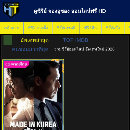
ดูซีรี่ย์ จองอูซอง ออนไลน์ฟรี HD
หน้าแรก
ซีรีย์แนวตั้ง
ซีรี่ย์เกาหลี
ซีรี่ย์จีน
ซีรี่ย์ฝรั่ง
ซ
อัพเดทล่าสุด
TOP IMDB
คนชอบมากที่สุด
รวมซีรี่ย์ออนไลน์ อัพเดทใหม่ 2026
พากย์ไทย
8.0
ดูซีรี่ย์ Made in Korea (2025)