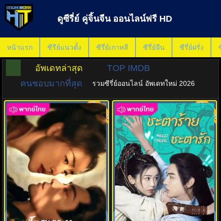
ดูซีรี่ย์ คู่จิ้นจีน ออนไลน์ฟรี HD
หน้าแรก
ซีรีย์แนวตั้ง
ซีรี่ย์เกาหลี
ซีรี่ย์จีน
ซีรี่ย์ฝรั่ง
ซ
อัพเดทล่าสุด
TOP IMDB
คนชอบมากที่สุด
รวมซีรี่ย์ออนไลน์ อัพเดทใหม่ 2026
พากย์ไทย
พากย์ไทย
8.0
8.0
ภูผาอิงนที (2025) Fight For Love
ชะตาร้าย ชะตารัก (2023) Hello