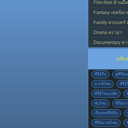
Film-Noir ด้านม
Fantasy เทพนิยา
Family ครอบครัว
Drama ดราม่า
Documentary สา
แท็ก
ซีรี่ย์จีน
ดูซีรี่ย
พากย์ไทย
ซีรี่ย
ซีรี่ย์โรแมนติก
ซับไทย
ซีรี่ย์เก
เรื่องย่อซีรี่ย์จีน
ซีรี่ย์พากย์ไทย