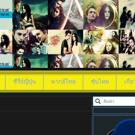
ดูซีรี่ย์ คะแนนเหนือสม
ซีรี่ย์ญี่ปุ่น
พากย์ไทย
ซับไทย
เกี่