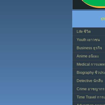
ป
Life ชีวิต
Youth เยาวชน
Business ธุรกิจ
Anime อนิเมะ
Medical การแพทย
Biography ชีวประ
Detective นักสืบ
Crime อาชญากร
Time Travel การ