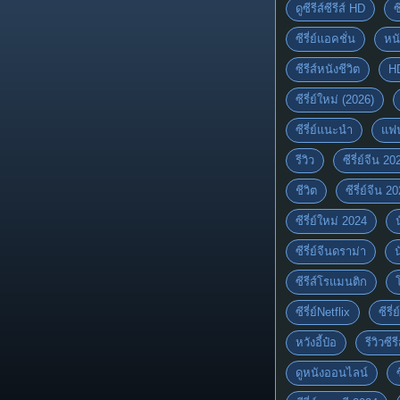
ดูซีรีส์ซีรีส์ HD
ซ
ซีรี่ย์แอคชั่น
หนั
ซีรีส์หนังชีวิต
H
ซีรี่ย์ใหม่ (2026)
ซีรี่ย์แนะนำ
แฟ
รีวิว
ซีรี่ย์จีน 20
ชีวิต
ซีรี่ย์จีน 2
ซีรี่ย์ใหม่ 2024
ซีรี่ย์จีนดราม่า
ซีรีส์โรแมนติก
ซีรี่ย์Netflix
ซีรี
หวังอี้ป๋อ
รีวิวซีรี
ดูหนังออนไลน์