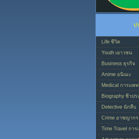
ป
Life ชีวิต
Youth เยาวชน
Business ธุรกิจ
Anime อนิเมะ
Medical การแพทย
Biography ชีวประ
Detective นักสืบ
Crime อาชญากร
Time Travel การ