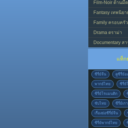
Film-Noir ด้านม
Fantasy เทพนิยา
Family ครอบครัว
Drama ดราม่า
Documentary สา
แท็ก
ซีรี่ย์จีน
ดูซีรี่ย
พากย์ไทย
ซีรี่ย
ซีรี่ย์โรแมนติก
ซับไทย
ซีรี่ย์เก
เรื่องย่อซีรี่ย์จีน
ซีรี่ย์พากย์ไทย