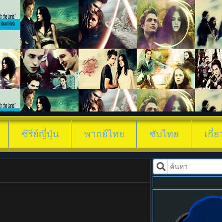
ดูซีรี่ย์ ความสัมพันธ์ซั
ซีรี่ย์ญี่ปุ่น
พากย์ไทย
ซับไทย
เกี่