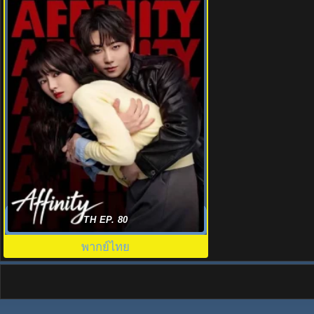
โอบรักแรงเสน่หา (2026) Affinity พากย์
TH EP. 80
ไทย EP.1-30 (จบ)
พากย์ไทย