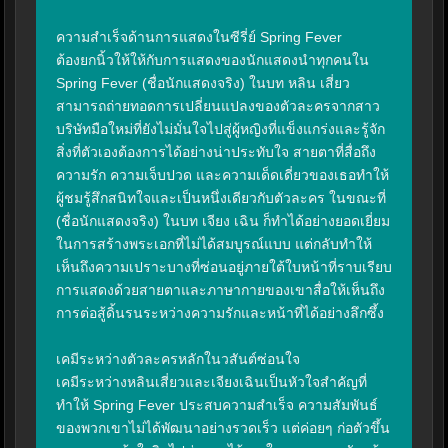
ความสำเร็จด้านการแสดงในซีรี่ย์ Spring Fever

ต้องยกนิ้วให้ให้กับการแสดงของนักแสดงนำทุกคนใน 
Spring Fever (ชื่อนักแสดงจริง) ในบท หลิน เสี่ยว 
สามารถถ่ายทอดการเปลี่ยนแปลงของตัวละครจากสาว
บริษัทมือใหม่ที่ยังไม่มั่นใจไปสู่ผู้หญิงที่แข็งแกร่งและรู้จัก
สิ่งที่ตัวเองต้องการได้อย่างน่าประทับใจ สายตาที่สื่อถึง
ความรัก ความเจ็บปวด และความเด็ดเดี่ยวของเธอทำให้
ผู้ชมรู้สึกสนิทใจและเป็นหนึ่งเดียวกับตัวละคร ในขณะที่ 
(ชื่อนักแสดงจริง) ในบท เจียง เฉิน ก็ทำได้อย่างยอดเยี่ยม
ในการสร้างพระเอกที่ไม่ได้สมบูรณ์แบบ แต่กลับทำให้
เห็นถึงความเปราะบางที่ซ่อนอยู่ภายใต้ใบหน้าที่ราบเรียบ 
การแสดงด้วยสายตาและภาษากายของเขาสื่อให้เห็นถึง
การต่อสู้ดิ้นรนระหว่างความรักและหน้าที่ได้อย่างลึกซึ้ง

เคมีระหว่างตัวละครหลักในวสันต์ซ่อนใจ

เคมีระหว่างหลินเสี่ยวและเจียงเฉินเป็นหัวใจสำคัญที่
ทำให้ Spring Fever ประสบความสำเร็จ ความสัมพันธ์
ของพวกเขาไม่ได้พัฒนาอย่างรวดเร็ว แต่ค่อยๆ ก่อตัวขึ้น