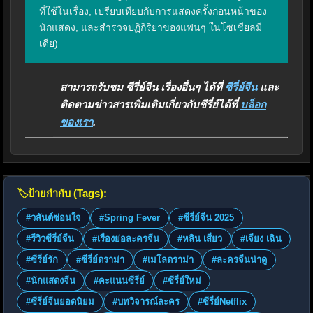
ที่ใช้ในเรื่อง, เปรียบเทียบกับการแสดงครั้งก่อนหน้าของ
นักแสดง, และสำรวจปฏิกิริยาของแฟนๆ ในโซเชียลมี
เดีย)
สามารถรับชม ซีรี่ย์จีน เรื่องอื่นๆ ได้ที่
ซีรี่ย์จีน
และ
ติดตามข่าวสารเพิ่มเติมเกี่ยวกับซีรี่ย์ได้ที่
บล็อก
ของเรา
.
🏷️
ป้ายกำกับ (Tags):
#วสันต์ซ่อนใจ
#Spring Fever
#ซีรี่ย์จีน 2025
#รีวิวซีรี่ย์จีน
#เรื่องย่อละครจีน
#หลิน เสี่ยว
#เจียง เฉิน
#ซีรี่ย์รัก
#ซีรี่ย์ดราม่า
#เมโลดราม่า
#ละครจีนน่าดู
#นักแสดงจีน
#คะแนนซีรี่ย์
#ซีรี่ย์ใหม่
#ซีรี่ย์จีนยอดนิยม
#บทวิจารณ์ละคร
#ซีรี่ย์Netflix