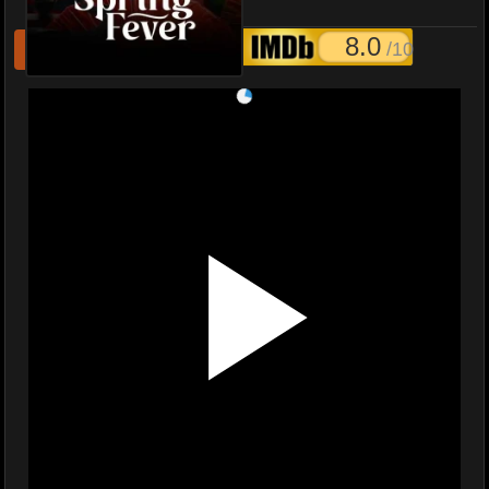
ไทย EP.1-32 (จบ)
8.0
/10
รีเฟชหนังไม่เล่น
แจ้งหนังเสีย