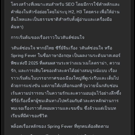
โครงสร้างที่เหมาะสมสำหรับ SEO โดยมีการใช้คำหลักและ
คำพ้องในหัวข้อย่อยโดยไม่ระบุ H2, H3 โดยตรง เพื่อให้อ่าน
ลื่นไหลและเป็นธรรมชาติสำหรับทั้งผู้อ่านและเครื่องมือ
ค้นหา)
การเริ่มต้นของเรื่องราวในวสันต์ซ่อนใจ
วสันต์ซ่อนใจ พากย์ไทย ซีรี่ย์จีนเรื่อง วสันต์ซ่อนใจ หรือ
Spring Fever ในชื่อภาษาอังกฤษ เป็นผลงานระดับมาสเตอร์
พีซแห่งปี 2025 ที่ผสมผสานระหว่างแนวเมโลดราม่า, ความ
รัก, และการเติบโตของตัวละครได้อย่างสมบูรณ์แบบ เรื่อง
ราวเริ่มต้นในบรรยากาศของเมืองใหญ่ที่ดูเร่งรีบและเต็มไป
ด้วยการแข่งขัน แต่ภายใต้เปลือกนอกที่วุ่นวายนั้นกลับซ่อน
เร้นความปรารถนาในความรักและความอบอุ่นไว้อย่างลึกซึ้ง
ซีรี่ย์เรื่องนี้พาผู้ชมเดินทางไปพร้อมกับตัวละครหลักผ่านการ
พบเจอเรื่องราวทั้งหอมหวานและขมขื่น ซึ่งล้วนแต่เป็นบท
เรียนที่มีค่าของชีวิต
พล็อตเรื่องหลักของ Spring Fever ที่ทุกคนต้องติดตาม