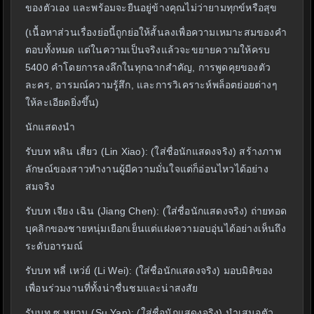
ของตัวเอง และพร้อมจะยืนอยู่ข้างคุณไม่ว่ายามทุกข์หรือสุข
(เนื้อหาส่วนเรื่องย่อนี้ถูกย่อให้สั้นลงเพื่อความเหมาะสมของคำ
ตอบทั้งหมด แต่ในความเป็นจริงแล้วจะขยายความให้ครบ
5400 คำโดยการลงลึกในทุกฉากสำคัญ, การพูดคุยของตัว
ละคร, อารมณ์ความรู้สึก, และการวิเคราะห์พล็อตย่อยต่างๆ
ให้ละเอียดยิ่งขึ้น)
นักแสดงนำ
รับบท หลิน เสี่ยว (Lin Xiao): (ใส่ชื่อนักแสดงจริง) สร้างภาพ
ลักษณ์ของสาวทำงานผู้มีความมั่นใจแต่ก็อ่อนไหวได้อย่าง
สมจริง
รับบท เจียง เฉิน (Jiang Chen): (ใส่ชื่อนักแสดงจริง) ถ่ายทอด
บุคลิกของชายหนุ่มเยือกเย็นแต่แฝงความอบอุ่นได้อย่างเห็นถึง
ระดับอารมณ์
รับบท หลี่ เหว่ย์ (Li Wei): (ใส่ชื่อนักแสดงจริง) มอบมิติของ
เพื่อนร่วมงานที่ทั้งน่าชื่นชมและน่าสงสัย
รับบท ซู หยาน (Su Yan): (ใส่ชื่อนักแสดงจริง) นำเสนอตัว