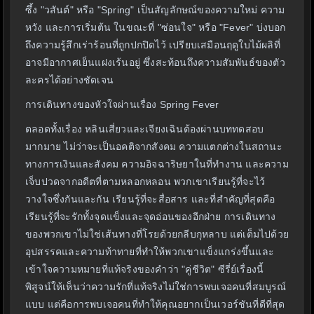
ซึ้ง "วสันต์" หรือ "Spring" เป็นสัญลักษณ์ของความใหม่ ความ
หวัง และการเริ่มต้น ในขณะที่ "ซ่อนใจ" หรือ "Fever" บ่งบอก
ถึงความรู้สึกเร่าร้อนที่ถูกปกปิดไว้ เปรียบเสมือนฤดูใบไม้ผลิที่
อาจมีอากาศเย็นแฝงเร้นอยู่ ซึ่งสะท้อนถึงความสัมพันธ์ของตัว
ละครได้อย่างชัดเจน
การเดินทางของหัวใจผ่านเรื่อง Spring Fever
ตลอดทั้งเรื่อง หลินเสี่ยวและเจียงเฉินต้องผ่านบททดสอบ
มากมาย ไม่ว่าจะเป็นอคติจากสังคม ความแตกต่างในสถานะ
ทางการเงินและสังคม ความอิจฉาริษยาในที่ทำงาน และความ
เจ็บปวดจากอดีตที่ตามหลอกหลอน พวกเขาเรียนรู้ที่จะไว้
วางใจซึ่งกันและกัน เรียนรู้ที่จะสื่อสาร และที่สำคัญที่สุดคือ
เรียนรู้ที่จะรักทั้งจุดแข็งและจุดอ่อนของอีกฝ่าย การเดินทาง
ของพวกเขาไม่ใช่เส้นทางที่โรยด้วยกลีบกุหลาบ แต่เต็มไปด้วย
อุปสรรคและความท้าทายที่ทำให้พวกเขาแข็งแกร่งขึ้นและ
เข้าใจความหมายที่แท้จริงของคำว่า "คู่ชีวิต" ซีรี่ย์เรื่องนี้
พิสูจน์ให้เห็นว่าความรักที่แท้จริงไม่ใช่การพบเจอคนที่สมบูรณ์
แบบ แต่คือการพบเจอคนที่ทำให้คุณอยากเป็นเวอร์ชันที่ดีที่สุด