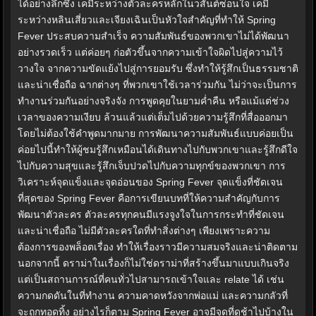
ได้อย่างลึกซึ้ง เคมีระหว่างตัวละครหลักในวสันต์ซ่อนใจ เคมี
ระหว่างหลินเสี่ยวและเจียงเฉินเป็นหัวใจสำคัญที่ทำให้ Spring
Fever ประสบความสำเร็จ ความสัมพันธ์ของพวกเขาไม่ได้พัฒนา
อย่างรวดเร็ว แต่ค่อยๆ ก่อตัวขึ้นจากความเข้าใจผิดไปสู่ความไว้
วางใจ จากความขัดแย้งไปสู่การยอมรับ ซึ่งทำให้รู้สึกเป็นธรรมชาติ
และน่าเชื่อถือ ฉากต่างๆ ที่พวกเขาใช้เวลาร่วมกัน ไม่ว่าจะเป็นการ
ทำงานร่วมกันอย่างจริงจัง การพูดคุยในยามค่ำคืน หรือแม้แต่ช่วง
เวลาของความเงียบ ล้วนแล้วแต่เต็มไปด้วยความรู้สึกที่สื่อออกมา
โดยไม่ต้องใช้คำพูดมากมาย การพัฒนาความสัมพันธ์แบบค่อยเป็น
ค่อยไปนี้ทำให้ผู้ชมรู้สึกเหมือนได้เดินทางไปกับพวกเขาและรู้สึกดีใจ
ไปกับความสุขและรู้สึกเจ็บปวดไปกับความทุกข์ของพวกเขา การ
วิเคราะห์จุดแข็งและจุดอ่อนของ Spring Fever จุดแข็งที่ชัดเจน
ที่สุดของ Spring Fever คือการเขียนบทที่ให้ความสำคัญกับการ
พัฒนาตัวละคร ตัวละครทุกคนมีแรงจูงใจในการกระทำที่ชัดเจน
และน่าเชื่อถือ ไม่มีตัวละครใดที่ทำสิ่งต่างๆ เพียงเพราะความ
ต้องการของพล็อตเรื่อง ทำให้เรื่องราวมีความสมจริงและน่าติดตาม
นอกจากนี้ ดราม่าในเรื่องก็ไม่ใช่ดราม่าที่สร้างขึ้นมาแบบเกินจริง
แต่เป็นสถานการณ์ที่คนทั่วไปสามารถเข้าใจและ relate ได้ เช่น
ความกดดันในที่ทำงาน ความคาดหวังจากพ่อแม่ และความกลัวที่
จะถูกทอดทิ้ง อย่างไรก็ตาม Spring Fever อาจมีจุดที่ดูช้าไปบ้างใน