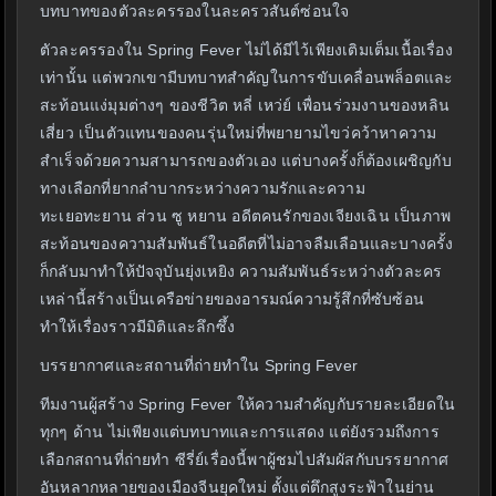
บทบาทของตัวละครรองในละครวสันต์ซ่อนใจ
ตัวละครรองใน Spring Fever ไม่ได้มีไว้เพียงเติมเต็มเนื้อเรื่อง
เท่านั้น แต่พวกเขามีบทบาทสำคัญในการขับเคลื่อนพล็อตและ
สะท้อนแง่มุมต่างๆ ของชีวิต หลี่ เหว่ย์ เพื่อนร่วมงานของหลิน
เสี่ยว เป็นตัวแทนของคนรุ่นใหม่ที่พยายามไขว่คว้าหาความ
สำเร็จด้วยความสามารถของตัวเอง แต่บางครั้งก็ต้องเผชิญกับ
ทางเลือกที่ยากลำบากระหว่างความรักและความ
ทะเยอทะยาน ส่วน ซู หยาน อดีตคนรักของเจียงเฉิน เป็นภาพ
สะท้อนของความสัมพันธ์ในอดีตที่ไม่อาจลืมเลือนและบางครั้ง
ก็กลับมาทำให้ปัจจุบันยุ่งเหยิง ความสัมพันธ์ระหว่างตัวละคร
เหล่านี้สร้างเป็นเครือข่ายของอารมณ์ความรู้สึกที่ซับซ้อน
ทำให้เรื่องราวมีมิติและลึกซึ้ง
บรรยากาศและสถานที่ถ่ายทำใน Spring Fever
ทีมงานผู้สร้าง Spring Fever ให้ความสำคัญกับรายละเอียดใน
ทุกๆ ด้าน ไม่เพียงแต่บทบาทและการแสดง แต่ยังรวมถึงการ
เลือกสถานที่ถ่ายทำ ซีรี่ย์เรื่องนี้พาผู้ชมไปสัมผัสกับบรรยากาศ
อันหลากหลายของเมืองจีนยุคใหม่ ตั้งแต่ตึกสูงระฟ้าในย่าน