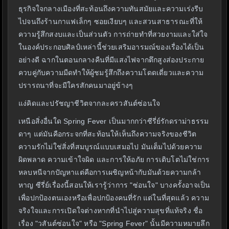
ธุรกิจใจกลางเมืองที่สะท้อนถึงความทันสมัยและความเร่งรีบ
ไปจนถึงร้านกาแฟเล็กๆ ซอยเงียบๆ และสวนสาธารณะที่ให้
ความรู้สึกสงบและเป็นส่วนตัว การถ่ายทำที่สวยงามและใส่ใจ
ในองค์ประกอบศิลป์เหล่านี้ช่วยเสริมอารมณ์ของเรื่องได้เป็น
อย่างดี ฉากในตอนกลางคืนที่มีแสงไฟจากตึกสูงส่องประกาย
ควบคู่กับความมืดทำให้ผู้ชมรู้สึกถึงความโดดเดี่ยวและความ
ปรารถนาที่จะมีใครสักคนมาอยู่ข้างๆ
แง่คิดและปรัชญาชีวิตจากละครวสันต์ซ่อนใจ
เหนือสิ่งอื่นใด Spring Fever เป็นมากกว่าซีรี่ย์รักดราม่าธรรม
ดาๆ แต่มันคือกระจกที่สะท้อนให้เห็นถึงความจริงของชีวิต
ความรักไม่ใช่สิ่งที่สมบูรณ์แบบเสมอไป มันเต็มไปด้วยความ
ผิดพลาด ความเข้าใจผิด และการให้อภัย การเติบโตไม่ใช่การ
หลบหนีจากปัญหาแต่คือการเผชิญหน้ากับมันด้วยความกล้า
หาญ ซีรี่ย์เรื่องนี้สอนให้เรารู้ว่าการ "ซ่อนใจ" บางครั้งอาจเป็น
เพื่อปกป้องตนเองหรือเพื่อปกป้องคนที่รัก แต่ในที่สุดแล้ว ความ
จริงใจและการเปิดใจต่างหากที่นำไปสู่ความสุขที่แท้จริง ชื่อ
เรื่อง "วสันต์ซ่อนใจ" หรือ "Spring Fever" นั้นมีความหมายลึก