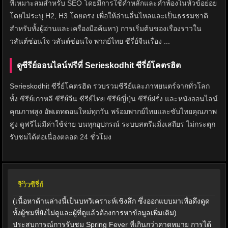
ที่เหมาะสมสำหรับ SEO โดยมีการใช้คำหลักและคำพ้องในหัวข้อย่อย
โดยไม่ระบุ H2, H3 โดยตรง เพื่อให้อ่านลื่นไหลและเป็นธรรมชาติ
สำหรับทั้งผู้อ่านและเครื่องมือค้นหา) การเริ่มต้นของเรื่องราวใน
วสันต์ซ่อนใจ วสันต์ซ่อนใจ พากย์ไทย ซีรี่ย์จีนเรื่อง ...
ดูซีรีย์ออนไลน์ฟรีที่ Serieskodhit ซีรี่ย์โคตรฮิต
Serieskodhit ซีรี่ย์โคตรฮิต รวบรวมซีรีย์และภาพยนตร์จากทั่วโลก
ทั้ง ซีรีย์เกาหลี ซีรีย์จีน ซีรีย์ไทย ซีรีย์ญี่ปุ่น ซีรีย์ฝรั่ง และหนังออนไลน์
คุณภาพสูง อัพเดทตอนใหม่ทุกวัน พร้อมพากย์ไทยและซับไทยคุณภาพ
สูง ดูฟรีไม่มีค่าใช้จ่าย บนทุกอุปกรณ์ ระบบสตรีมมิ่งเสถียร ไม่กระตุก
รับชมได้ต่อเนื่องตลอด 24 ชั่วโมง
รีวิวซีรี่ย์
(เนื้อหาด้านล่างนี้เป็นบทวิเคราะห์เชิงลึก ซึ่งออกแบบมาเพื่อดึงดูด
ทั้งผู้ชมที่ยังไม่ดูและผู้ที่ดูแล้วต้องการหาข้อมูลเพิ่มเติม)
ประสบการณ์การรับชม Spring Fever ที่เกินกว่าคาดหมาย การได้