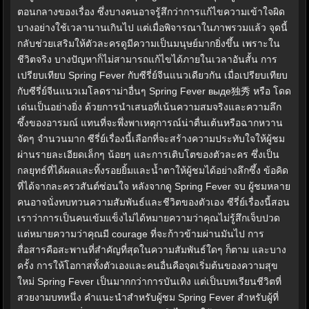
ตอนกลางของเรื่อง ซึ่งบางคนอาจรู้สึกว่าการแก้ไขความเข้าใจผิด
บางอย่างใช้เวลานานเกินไป แต่เมื่อพิจารณาในภาพรวมแล้ว จุดนี้
กลับช่วยเสริมให้ตัวละครดูมีความเป็นมนุษย์มากยิ่งขึ้น เพราะใน
ชีวิตจริง บางปัญหาก็ไม่สามารถแก้ไขได้ภายในเวลาอันสั้น การ
เปรียบเทียบ Spring Fever กับซีรี่ย์จีนแนวเดียวกัน เมื่อเปรียบเทียบ
กับซีรี่ย์จีนแนวเมโลดราม่าอื่นๆ Spring Fever выде独秀 หรือ โดด
เด่นเป็นอย่างยิ่ง ด้วยการนำเสนอที่เน้นความสมจริงและความลึก
ซึ้งของอารมณ์ แทนที่จะพึ่งพาเหตุการณ์น่าตื่นเต้นหรือฉากหวาน
จัดๆ จำนวนมาก ซีรี่ย์เรื่องนี้เลือกที่จะสร้างความประทับใจให้ผู้ชม
ผ่านรายละเอียดเล็กๆ น้อยๆ และการเติบโตของตัวละคร ซึ่งเป็น
กลยุทธ์ที่ได้ผลและทิ้งรอยยิ้มและน้ำตาให้ผู้ชมได้อย่างลึกซึ้ง ข้อคิด
ที่ได้จากละครวสันต์ซ่อนใจ หลังจากดู Spring Fever จบ ผู้ชมหลาย
คนอาจนั่งทบทวนความสัมพันธ์และชีวิตของตัวเอง ซีรี่ย์เรื่องนี้สอน
เราว่าการเป็นคนเข้มแข็งไม่ได้หมายความว่าคุณไม่รู้สึกเจ็บปวด
แต่หมายความว่าคุณมี courage ที่จะก้าวข้ามผ่านมันไป การ
สื่อสารคือสะพานที่สำคัญที่สุดในความสัมพันธ์ใดๆ ก็ตาม และบาง
ครั้ง การให้โอกาสทั้งตัวเองและคนอื่นคือจุดเริ่มต้นของความสุข
ใหม่ Spring Fever เป็นมากกว่าการบันเทิง แต่เป็นบทเรียนชีวิตที่
สวยงามบทหนึ่ง คำแนะนำสำหรับผู้ชม Spring Fever สำหรับผู้ที่