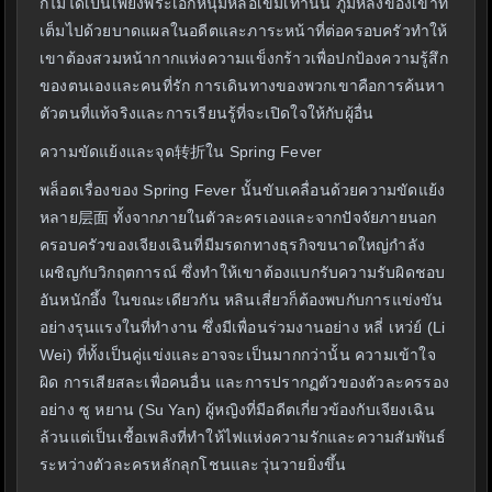
ก็ไม่ได้เป็นเพียงพระเอกหนุ่มหล่อเข้มเท่านั้น ภูมิหลังของเขาที่
เต็มไปด้วยบาดแผลในอดีตและภาระหน้าที่ต่อครอบครัวทำให้
เขาต้องสวมหน้ากากแห่งความแข็งกร้าวเพื่อปกป้องความรู้สึก
ของตนเองและคนที่รัก การเดินทางของพวกเขาคือการค้นหา
ตัวตนที่แท้จริงและการเรียนรู้ที่จะเปิดใจให้กับผู้อื่น
ความขัดแย้งและจุด转折ใน Spring Fever
พล็อตเรื่องของ Spring Fever นั้นขับเคลื่อนด้วยความขัดแย้ง
หลาย层面 ทั้งจากภายในตัวละครเองและจากปัจจัยภายนอก
ครอบครัวของเจียงเฉินที่มีมรดกทางธุรกิจขนาดใหญ่กำลัง
เผชิญกับวิกฤตการณ์ ซึ่งทำให้เขาต้องแบกรับความรับผิดชอบ
อันหนักอึ้ง ในขณะเดียวกัน หลินเสี่ยวก็ต้องพบกับการแข่งขัน
อย่างรุนแรงในที่ทำงาน ซึ่งมีเพื่อนร่วมงานอย่าง หลี่ เหว่ย์ (Li
Wei) ที่ทั้งเป็นคู่แข่งและอาจจะเป็นมากกว่านั้น ความเข้าใจ
ผิด การเสียสละเพื่อคนอื่น และการปรากฏตัวของตัวละครรอง
อย่าง ซู หยาน (Su Yan) ผู้หญิงที่มีอดีตเกี่ยวข้องกับเจียงเฉิน
ล้วนแต่เป็นเชื้อเพลิงที่ทำให้ไฟแห่งความรักและความสัมพันธ์
ระหว่างตัวละครหลักลุกโชนและวุ่นวายยิ่งขึ้น