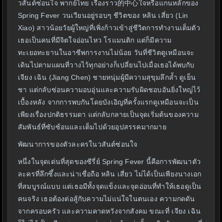
วสันต์ซ่อนใจ พากย์ไทย เรื่องราว的中心ใจหรือแกนหลักของ
Spring Fever วนเวียนอยู่รอบๆ ชีวิตของ หลิน เสี่ยว (Lin
Xiao) สาวน้อยวัยผู้ใหญ่ที่เพิ่งก้าวเข้าสู่ชีวิตการทำงานเต็มตัว
เธอเป็นคนที่มีจิตใจอ่อนไหว โรแมนติก แต่ก็มีความ
ทะเยอทะยานในอาชีพการงานไม่น้อย วันที่ชีวิตดูเหมือนจะ
เดินไปตามแผนที่วางไว้ทุกอย่างก็เปลี่ยนไปเมื่อเธอได้พบกับ
เจียง เฉิน (Jiang Chen) ชายหนุ่มผู้มีความสุขุมลึกล้ำ ดูเย็น
ชา แต่กลับซ่อนความอบอุ่นและความรับผิดชอบอันยิ่งใหญ่ไว้
เบื้องหลัง จากการพบกันโดยบังเอิญที่ครั้งแรกดูเหมือนจะเป็น
เพียงเรื่องปกติธรรมดา แต่กลับกลายเป็นจุดเริ่มต้นของความ
สัมพันธ์ที่ซับซ้อนและเต็มไปด้วยอุปสรรคมากมาย
พัฒนาการของตัวละครในวสันต์ซ่อนใจ
หนึ่งในจุดเด่นที่สุดของซีรี่ย์ Spring Fever นี้คือการพัฒนาตัว
ละครที่ลึกซึ้งและน่าเชื่อถือ หลิน เสี่ยว ไม่ได้เป็นเพียงนางเอก
ที่สมบูรณ์แบบ แต่เธอมีทั้งจุดแข็งและจุดอ่อนที่ทำให้เธอดูเป็น
คนจริง เธอต้องต่อสู้กับความไม่แน่ใจในตนเอง ความกดดัน
จากครอบครัว และความคาดหวังจากสังคม ขณะที่ เจียง เฉิน