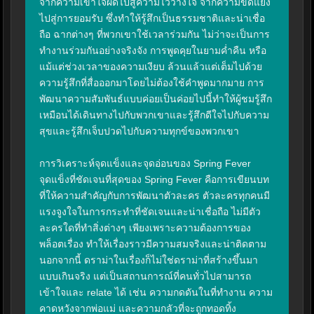
จากความเข้าใจผิดไปสู่ความไว้วางใจ จากความขัดแย้ง
ไปสู่การยอมรับ ซึ่งทำให้รู้สึกเป็นธรรมชาติและน่าเชื่อ
ถือ ฉากต่างๆ ที่พวกเขาใช้เวลาร่วมกัน ไม่ว่าจะเป็นการ
ทำงานร่วมกันอย่างจริงจัง การพูดคุยในยามค่ำคืน หรือ
แม้แต่ช่วงเวลาของความเงียบ ล้วนแล้วแต่เต็มไปด้วย
ความรู้สึกที่สื่อออกมาโดยไม่ต้องใช้คำพูดมากมาย การ
พัฒนาความสัมพันธ์แบบค่อยเป็นค่อยไปนี้ทำให้ผู้ชมรู้สึก
เหมือนได้เดินทางไปกับพวกเขาและรู้สึกดีใจไปกับความ
สุขและรู้สึกเจ็บปวดไปกับความทุกข์ของพวกเขา

การวิเคราะห์จุดแข็งและจุดอ่อนของ Spring Fever

จุดแข็งที่ชัดเจนที่สุดของ Spring Fever คือการเขียนบท
ที่ให้ความสำคัญกับการพัฒนาตัวละคร ตัวละครทุกคนมี
แรงจูงใจในการกระทำที่ชัดเจนและน่าเชื่อถือ ไม่มีตัว
ละครใดที่ทำสิ่งต่างๆ เพียงเพราะความต้องการของ
พล็อตเรื่อง ทำให้เรื่องราวมีความสมจริงและน่าติดตาม 
นอกจากนี้ ดราม่าในเรื่องก็ไม่ใช่ดราม่าที่สร้างขึ้นมา
แบบเกินจริง แต่เป็นสถานการณ์ที่คนทั่วไปสามารถ
เข้าใจและ relate ได้ เช่น ความกดดันในที่ทำงาน ความ
คาดหวังจากพ่อแม่ และความกลัวที่จะถูกทอดทิ้ง
