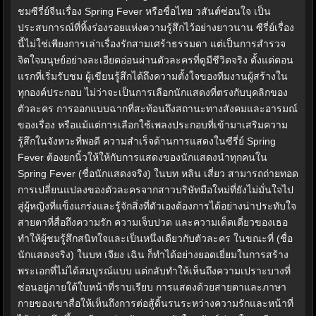
ชมซีรี่ย์จีนเรื่อง Spring Fever หรือชื่อไทย วสันต์ซ่อนใจ เป็น
ประสบการณ์ที่ทิ้งร่องรอยแห่งความรู้สึกไว้อย่างยาวนาน ซีรี่ย์เรื่อง
นี้ไม่ใช่เพียงการเล่าเรื่องรักสามเศร้าธรรมดา แต่เป็นการสำรวจ
จิตใจมนุษย์อย่างละเอียดอ่อนผ่านตัวละครที่ดูมีชีวิตจริง ตั้งแต่ตอน
แรกที่เริ่มรับชม ผู้เขียนรู้สึกได้ถึงความตั้งใจของทีมงานผู้สร้างใน
ทุกองค์ประกอบ ไม่ว่าจะเป็นการเลือกนักแสดงที่ตรงกับบุคลิกของ
ตัวละคร การออกแบบฉากที่สะท้อนถึงสถานะทางสังคมและอารมณ์
ของเรื่อง หรือแม้แต่การเลือกใช้เพลงประกอบที่เข้ามาเสริมความ
รู้สึกในจังหวะที่พอดี ความสำเร็จด้านการแสดงในซีรี่ย์ Spring
Fever ต้องยกนิ้วให้ให้กับการแสดงของนักแสดงนำทุกคนใน
Spring Fever (ชื่อนักแสดงจริง) ในบท หลิน เสี่ยว สามารถถ่ายทอด
การเปลี่ยนแปลงของตัวละครจากสาวบริษัทมือใหม่ที่ยังไม่มั่นใจไป
สู่ผู้หญิงที่แข็งแกร่งและรู้จักสิ่งที่ตัวเองต้องการได้อย่างน่าประทับใจ
สายตาที่สื่อถึงความรัก ความเจ็บปวด และความเด็ดเดี่ยวของเธอ
ทำให้ผู้ชมรู้สึกสนิทใจและเป็นหนึ่งเดียวกับตัวละคร ในขณะที่ (ชื่อ
นักแสดงจริง) ในบท เจียง เฉิน ก็ทำได้อย่างยอดเยี่ยมในการสร้าง
พระเอกที่ไม่ได้สมบูรณ์แบบ แต่กลับทำให้เห็นถึงความเปราะบางที่
ซ่อนอยู่ภายใต้ใบหน้าที่ราบเรียบ การแสดงด้วยสายตาและภาษา
กายของเขาสื่อให้เห็นถึงการต่อสู้ดิ้นรนระหว่างความรักและหน้าที่