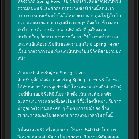
หลังจากดู Spring Fever จบ ผู้ชมหลายคนอาจนั่งทบทวน
ความสัมพันธ์และชีวิตของตัวเอง ซีรี่ย์เรื่องนี้สอนเรา
ว่าการเป็นคนเข้มแข็งไม่ได้หมายความว่าคุณไม่รู้สึกเจ็บ
ปวด แต่หมายความว่าคุณมี courage ที่จะก้าวข้ามผ่าน
มันไป การสื่อสารคือสะพานที่สำคัญที่สุดในความ
สัมพันธ์ใดๆ ก็ตาม และบางครั้ง การให้โอกาสทั้งตัวเอง
และคนอื่นคือจุดเริ่มต้นของความสุขใหม่ Spring Fever 
เป็นมากกว่าการบันเทิง แต่เป็นบทเรียนชีวิตที่สวยงามบท
หนึ่ง

คำแนะนำสำหรับผู้ชม Spring Fever

สำหรับผู้ที่กำลังคิดว่าจะเริ่มดู Spring Fever หรือไม่ ขอ
ให้คำตอบว่า "ควรดูอย่างยิ่ง" โดยเฉพาะอย่างยิ่งสำหรับผู้
ชมที่ชื่นชอบซีรี่ย์ที่มีเนื้อหาลึกซึ้ง เน้นการพัฒนาตัว
ละคร และการแสดงที่ยอดเยี่ยม ซีรี่ย์เรื่องนี้เหมาะกับการ
นั่งดูอย่างใจเย็นและค่อยๆ ซึมซับอารมณ์ของเรื่อง 
รับรองว่าคุณจะไม่ผิดหวังกับการลงทุนเวลาในครั้งนี้

(เนื้อหาส่วนรีวิวนี้จะถูกขยายให้ครบ 5400 คำโดยการ
วิเคราะห์ฉากสำคัญๆ เป็นรายตอน, วิเคราะห์สัญลักษณ์