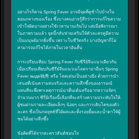
อย่างไรก็ตาม Spring Fever อาจมีจุดที่ดูช้าไปบ้างใน
ตอนกลางของเรื่อง ซึ่งบางคนอาจรู้สึกว่าการแก้ไขความ
เข้าใจผิดบางอย่างใช้เวลานานเกินไป แต่เมื่อพิจารณา
ในภาพรวมแล้ว จุดนี้กลับช่วยเสริมให้ตัวละครดูมีความ
เป็นมนุษย์มากยิ่งขึ้น เพราะในชีวิตจริง บางปัญหาก็ไม่
สามารถแก้ไขได้ภายในเวลาอันสั้น

การเปรียบเทียบ Spring Fever กับซีรี่ย์จีนแนวเดียวกัน

เมื่อเปรียบเทียบกับซีรี่ย์จีนแนวเมโลดราม่าอื่นๆ Spring 
Fever выде独秀 หรือ โดดเด่นเป็นอย่างยิ่ง ด้วยการนำ
เสนอที่เน้นความสมจริงและความลึกซึ้งของอารมณ์ 
แทนที่จะพึ่งพาเหตุการณ์น่าตื่นเต้นหรือฉากหวานจัดๆ 
จำนวนมาก ซีรี่ย์เรื่องนี้เลือกที่จะสร้างความประทับใจให้
ผู้ชมผ่านรายละเอียดเล็กๆ น้อยๆ และการเติบโตของตัว
ละคร ซึ่งเป็นกลยุทธ์ที่ได้ผลและทิ้งรอยยิ้มและน้ำตาให้ผู้
ชมได้อย่างลึกซึ้ง

ข้อคิดที่ได้จากละครวสันต์ซ่อนใจ
