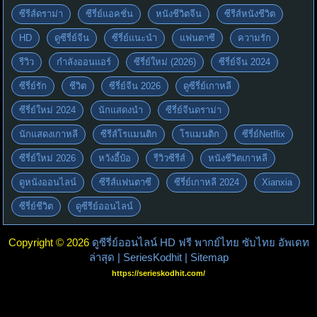
ซีรีส์ดราม่า
ซีรี่ย์แอคชั่น
หนังชีวิตจีน
ซีรีส์หนังชีวิต
HD
ดูซีรี่ย์จีน
ซีรี่ย์แนะนำ
แฟนตาซี
ความรัก
รีวิว
กำลังออนแอร์
ซีรี่ย์ใหม่ (2026)
ซีรี่ย์จีน 2024
ซีรี่ย์รัก
ชีวิต
ซีรี่ย์จีน 2026
ดูซีรี่ย์เกาหลี
ซีรี่ย์ใหม่ 2024
นักแสดงนำ
ซีรี่ย์จีนดราม่า
นักแสดงเกาหลี
ซีรีส์โรแมนติก
โรแมนติก
ซีรี่ย์Netflix
ซีรี่ย์ใหม่ 2026
หวังอี้ป๋อ
รีวิวซีรีส์
หนังชีวิตเกาหลี
ดูหนังออนไลน์
ซีรีส์แฟนตาซี
ซีรี่ย์เกาหลี 2024
Xianxia
ซีรี่ย์ชีวิต
ดูซีรีย์ออนไลน์
Copyright © 2026
ดูซีรี่ย์ออนไลน์ HD ฟรี พากย์ไทย ซับไทย อัพเดท
ล่าสุด | SeriesKodhit
| Sitemap
https://serieskodhit.com/