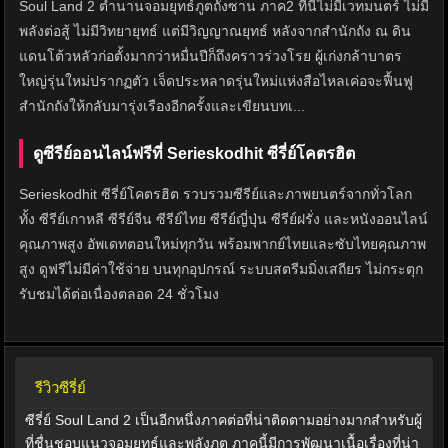
Soul Land 2 ตำนานจอมยุทธ์ภูตถังซาน ภาค2 ที่นี่ไม่มีเวทมนตร์ ไม่มี
พลังต่อสู้ ไม่มีวิทยายุทธ์ แต่มีวิญญาณยุทธ์ หลังจากสำนักถัง ณ ดิน
แดนโต้วหลัวก่อตั้งมากว่าหมื่นปีก็ถึงคราวร่วงโรย ผู้เก่งกล้าบาตร
ใหญ่รุ่นใหม่ปรากฏตัว เจ็ดประหลาดรุ่นใหม่แห่งสือไหลเค่อจะฟื้นฟู
สำนักถังให้กลับมารุ่งเรืองอีกครั้งและเขียนบทเ...
ดูซีรีย์ออนไลน์ฟรีที่ Serieskodhit ซีรี่ย์โคตรฮิต
Serieskodhit ซีรี่ย์โคตรฮิต รวบรวมซีรีย์และภาพยนตร์จากทั่วโลก
ทั้ง ซีรีย์เกาหลี ซีรีย์จีน ซีรีย์ไทย ซีรีย์ญี่ปุ่น ซีรีย์ฝรั่ง และหนังออนไลน์
คุณภาพสูง อัพเดทตอนใหม่ทุกวัน พร้อมพากย์ไทยและซับไทยคุณภาพ
สูง ดูฟรีไม่มีค่าใช้จ่าย บนทุกอุปกรณ์ ระบบสตรีมมิ่งเสถียร ไม่กระตุก
รับชมได้ต่อเนื่องตลอด 24 ชั่วโมง
รีวิวซีรี่ย์
ซีรี่ย์ Soul Land 2 เป็นอีกหนึ่งภาคต่อที่น่าติดตามอย่างมากสำหรับผู้
ที่ชื่นชอบแนวจอมยุทธ์และพลังภูต ภาคนี้มีการพัฒนาเนื้อเรื่องที่น่า