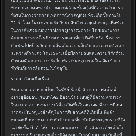
เป็นซีรี่ย์แนวสืบสวนอาชญากรรมที่มาพร้อมกับเรื่องราวการ
ทำนายอนาคตของนักวาดภาพสเก็ตช์ผู้หญิงที่มีความสามารถ
พิเศษในการวาดภาพเหตุการณ์สำคัญก่อนที่จะเกิดขึ้นภายใน
72 ชั่วโมง โดยเธอร่วมทีมกับนักสืบตำรวจผู้กล้าหาญ เพื่อช่วย
ในการสืบสวนเหตุการณ์อาชญากรรมต่างๆ โดยเฉพาะการ
ค้นหาและหยุดยั้งคดีฆาตกรรมก่อนที่จะเกิดขึ้นจริง เรื่องราว
ดำเนินไปพร้อมกับความตื่นเต้น ความลึกลับ และความขัดแย้ง
ระหว่างตัวละคร โดยเฉพาะเมื่อมีความลับและความรู้สึกส่วน
ตัวของตัวละครต่างๆ ที่เกี่ยวข้องกับเหตุการณ์ในอดีตเข้ามา
พัวพันกับการสืบสวนในปัจจุบัน
รายละเอียดเนื้อเรื่อง
ทีมล่าอนาคต พากย์ไทย ในซีรี่ย์เรื่องนี้ นักวาดภาพสเก็ตช์
อย่างยูชีฮยอน (รับบทโดย อีซอนบิน) เป็นผู้ที่มีความสามารถ
ในการวาดภาพเหตุการณ์ที่จะเกิดขึ้นในอนาคต ซึ่งภาพที่เธอ
วาดจะเป็นกุญแจสำคัญในการสืบสวนคดีที่เกิดขึ้น ทีมล่า
อนาคตที่เธอร่วมงานกับมีเป้าหมายที่จะยับยั้งอาชญากรรมที่ยัง
ไม่เกิดขึ้น ซึ่งทำให้การวางแผนและการดำเนินการต้องเป็นไป
อย่างรวดเร็ว นอกจากนี้ยังมีคังดงซู (รับบทโดย เรน) นักสืบที่