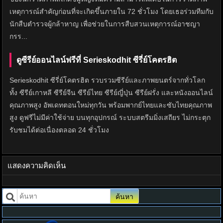
เหตุการณ์สำคัญก่อนที่จะเกิดขึ้นภายใน 72 ชั่วโมง โดยเธอร่วมทีมกับ
นักสืบตำรวจผู้กล้าหาญ เพื่อช่วยในการสืบสวนเหตุการณ์อาชญา
กรร...
ดูซีรีย์ออนไลน์ฟรีที่ Serieskodhit ซีรี่ย์โคตรฮิต
Serieskodhit ซีรี่ย์โคตรฮิต รวบรวมซีรีย์และภาพยนตร์จากทั่วโลก
ทั้ง ซีรีย์เกาหลี ซีรีย์จีน ซีรีย์ไทย ซีรีย์ญี่ปุ่น ซีรีย์ฝรั่ง และหนังออนไลน์
คุณภาพสูง อัพเดทตอนใหม่ทุกวัน พร้อมพากย์ไทยและซับไทยคุณภาพ
สูง ดูฟรีไม่มีค่าใช้จ่าย บนทุกอุปกรณ์ ระบบสตรีมมิ่งเสถียร ไม่กระตุก
รับชมได้ต่อเนื่องตลอด 24 ชั่วโมง
แสดงความคิดเห็น
ค้นหา