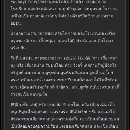
Factory) รอบๆโรงงานเต็มไปด้วยร้านค้า โรงพยาบาล
โรงเรียน และบ้านพักคนงาน ทุกสิ่งทุกอย่างหมุนรอบโรงงาน
เสมือนเป็นอาณาจักรเล็กๆ ที่เต็มไปด้วยชีวิตชีวาและความ
อบอุ่น
ท่ามกลางบรรยากาศของควันไฟจากปล่องโรงงานและเสียง
หวูดของจักรกล เด็กหนุ่มสามคนได้ถือกำเนิดและเติบโตมา
พร้อมกัน
วันที่เปล่งประกายของสองเรา (2026) 张小满 (จาง เสี่ยวหมา
น) หรือ เสี่ยวหมาน รับบทโดย หวง จิ่งอวี้ เด็กกำพร้าผู้มีจิตใจ
บริสุทธิ์ แต่ภายนอกดูซุกซน หุนหันพลันแล่น ถูกเลี้ยงดูโดย
ครอบครัวคนงานโรงงาน เขาเปรียบเสมือนดอกไม้ไฟที่พร้อม
จะระเบิดพลังในทุกวินาที รักอิสระ และผูกพันกับโรงงานแห่งนี้
ราวกับเป็นลมหายใจ
夏雷 (เซี่ย เลย) หรือ เหลยจื่อ รับบทโดย หวัง เทียนเฉิน เด็ก
หนุ่มที่ถูกเลี้ยงดูมาอย่างเคร่งครัด มีนิสัยเงียบขรึม แต่แฝงไป
ด้วยความเฉลียวฉลาดและความมุ่งมั่น เขาเป็นเสมือนสายลม
เย็นที่คอยควบคุมความร้อนแรงของเสี่ยวหมาน และเป็นเพื่อน