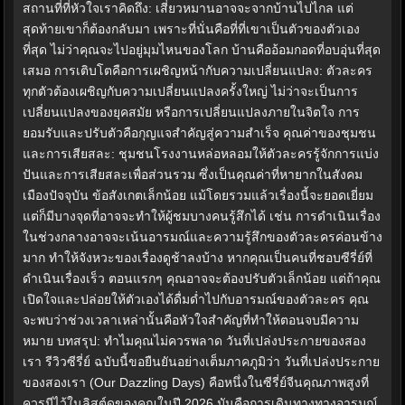
สถานที่ที่หัวใจเราคิดถึง: เสี่ยวหมานอาจจะจากบ้านไปไกล แต่
สุดท้ายเขาก็ต้องกลับมา เพราะที่นั่นคือที่ที่เขาเป็นตัวของตัวเอง
ที่สุด ไม่ว่าคุณจะไปอยู่มุมไหนของโลก บ้านคืออ้อมกอดที่อบอุ่นที่สุด
เสมอ การเติบโตคือการเผชิญหน้ากับความเปลี่ยนแปลง: ตัวละคร
ทุกตัวต้องเผชิญกับความเปลี่ยนแปลงครั้งใหญ่ ไม่ว่าจะเป็นการ
เปลี่ยนแปลงของยุคสมัย หรือการเปลี่ยนแปลงภายในจิตใจ การ
ยอมรับและปรับตัวคือกุญแจสำคัญสู่ความสำเร็จ คุณค่าของชุมชน
และการเสียสละ: ชุมชนโรงงานหล่อหลอมให้ตัวละครรู้จักการแบ่ง
ปันและการเสียสละเพื่อส่วนรวม ซึ่งเป็นคุณค่าที่หายากในสังคม
เมืองปัจจุบัน ข้อสังเกตเล็กน้อย แม้โดยรวมแล้วเรื่องนี้จะยอดเยี่ยม
แต่ก็มีบางจุดที่อาจจะทำให้ผู้ชมบางคนรู้สึกได้ เช่น การดำเนินเรื่อง
ในช่วงกลางอาจจะเน้นอารมณ์และความรู้สึกของตัวละครค่อนข้าง
มาก ทำให้จังหวะของเรื่องดูช้าลงบ้าง หากคุณเป็นคนที่ชอบซีรี่ย์ที่
ดำเนินเรื่องเร็ว ตอนแรกๆ คุณอาจจะต้องปรับตัวเล็กน้อย แต่ถ้าคุณ
เปิดใจและปล่อยให้ตัวเองได้ดื่มด่ำไปกับอารมณ์ของตัวละคร คุณ
จะพบว่าช่วงเวลาเหล่านั้นคือหัวใจสำคัญที่ทำให้ตอนจบมีความ
หมาย บทสรุป: ทำไมคุณไม่ควรพลาด วันที่เปล่งประกายของสอง
เรา รีวิวซีรี่ย์ ฉบับนี้ขอยืนยันอย่างเต็มภาคภูมิว่า วันที่เปล่งประกาย
ของสองเรา (Our Dazzling Days) คือหนึ่งในซีรี่ย์จีนคุณภาพสูงที่
ควรมีไว้ในลิสต์ดูของคุณในปี 2026 มันคือการเดินทางทางอารมณ์