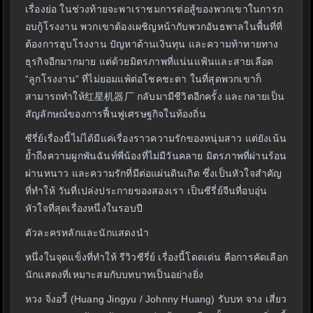
เรื่องย่อ ในช่วงท้ายจะพาเราชมการต่อสู้ของพวกเขาในการก
อบกู้โรงงาน พวกเขาต้องเผชิญหน้ากับพวกอันธพาลในพื้นที่ที่
ต้องการฮุบโรงงาน ปัญหาด้านเงินทุน และความท้าทายทาง
ธุรกิจอีกมากมาย แต่ด้วยมิตรภาพที่แน่นแฟ้นและสายเลือด
“ลูกโรงงาน” ที่ไม่ยอมแพ้ต่อโชคชะตา ในที่สุดพวกเขาก็
สามารถทำให้红星机器厂 กลับมามีชีวิตอีกครั้ง และกลายเป็น
สัญลักษณ์ของการฟื้นฟูเศรษฐกิจในท้องถิ่น
ซีรี่ย์เรื่องนี้ไม่ได้มีแค่เรื่องราวความรักของหนุ่มสาว แต่ยังเน้น
ย้ำถึงความผูกพันฉันท์พี่น้องที่ไม่มีวันคลาย มิตรภาพที่ผ่านร้อน
ผ่านหนาว และความรักที่มีต่อแผ่นดินเกิด ซึ่งเป็นหัวใจสำคัญ
ที่ทำให้ วันที่เปล่งประกายของสองเรา เป็นซีรี่ย์จีนที่อบอุ่น
หัวใจที่สุดเรื่องหนึ่งในรอบปี
ตัวละครหลักและนักแสดงนำ
หนึ่งในจุดแข็งที่ทำให้ รีวิวซีรี่ย์ เรื่องนี้โดดเด่น คือการคัดเลือก
นักแสดงที่เหมาะสมกับบทบาทเป็นอย่างยิ่ง
หวง จิ่งอวี้ (Huang Jingyu / Johnny Huang) รับบท จาง เสี่ยว