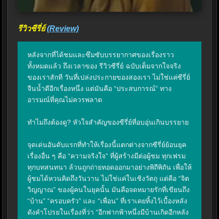
รีวิวซีรี่ย์
(Review)
หลังจากที่ได้ชมและซึมซับบรรยากาศของเรื่องราว
ทั้งหมดแล้ว ถึงเวลาของ รีวิวซีรี่ย์ ฉบับเต็มจากใจจริง
ของเราสักที วันที่เปล่งประกายของสองเรา ไม่ใช่แค่ซีรี่ย์
จีนน้ำดีอีกเรื่องหนึ่ง แต่มันคือ “ประสบการณ์” ทาง
อารมณ์ที่คุณไม่ควรพลาด

ทำไมถึงต้องดู? หัวใจสำคัญของซีรี่ย์ที่อบอุ่นเกินบรรยาย

จุดเด่นอันดับแรกที่ทำให้เรื่องนี้แตกต่างจากซีรี่ย์ย้อนยุค
เรื่องอื่น ๆ คือ “ความจริงใจ” ที่ผู้สร้างมีต่อผู้ชม ทุกเฟรม 
ทุกบทสนทนา ล้วนถูกถ่ายทอดออกมาอย่างพิถีพิถัน เพื่อให้
ผู้ชมได้หวนคิดถึงวันวาน ไม่ใช่แค่ในเชิงวัตถุ แต่คือ “จิต
วิญญาณ” ของผู้คนในยุคนั้น มันคือจดหมายรักที่เขียนถึง 
“บ้าน” “ครอบครัว” และ “เพื่อน” ที่เราเคยทิ้งไว้เบื้องหลัง 
ดังคำโปรยในเรื่องที่ว่า “อีกฟากฟ้าหนึ่งมีบ้านเกิดอีกหลัง 