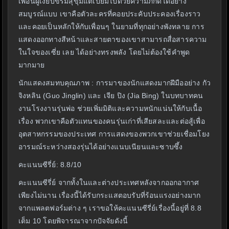
เพื่อนผู้เงียบขรึมสุขุมแต่เปี่ยมไปด้วยความภักดีได้อย่าง
สมบูรณ์แบบ เขาคือตัวละครที่คอยประคับประคองเรื่องราว
และคอยเป็นหลักให้กับเพื่อนๆ ในยามที่ทุกอย่างพังทลาย การ
แสดงออกทางสีหน้าและสายตาของเขาสามารถสื่อสารความ
ในใจของเซี่ย เลย ได้อย่างทรงพลัง โดยไม่ต้องใช้คำพูด
มากมาย
นักแสดงสมทบคุณภาพ : การมาของนักแสดงมากฝีมืออย่าง กัว
จิงหลิน (Guo Jinglin) และ เจีย ปิง (Jia Bing) ในบทบาทคน
งานโรงงานรุ่นพ่อ ช่วยเพิ่มมิติและความหนักแน่นให้กับเนื้อ
เรื่อง พวกเขาคือตัวแทนของคนรุ่นเก่าที่เสียสละและต่อสู้เพื่อ
อุตสาหกรรมของประเทศ การแสดงของพวกเขาช่วยเชื่อมโยง
อารมณ์ระหว่างสองรุ่นได้อย่างแนบเนียนและซาบซึ้ง
คะแนนซีรี่ย์: 8.8/10
คะแนนซีรี่ย์ จากทั้งในและต่างประเทศหลังจากออกอากาศ
เพียงไม่นาน เรื่องนี้ได้รับกระแสตอบรับที่ร้อนแรงอย่างมาก
จากแพลตฟอร์มต่าง ๆ เราขอให้คะแนนซีรี่ย์เรื่องนี้อยู่ที่ 8.8
เต็ม 10 โดยพิจารณาจากปัจจัยดังนี้