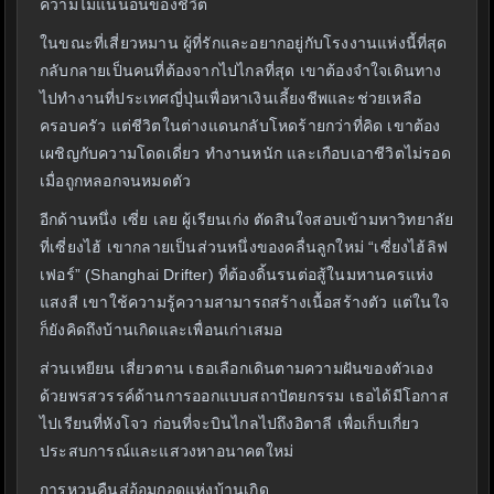
ความไม่แน่นอนของชีวิต
ในขณะที่เสี่ยวหมาน ผู้ที่รักและอยากอยู่กับโรงงานแห่งนี้ที่สุด
กลับกลายเป็นคนที่ต้องจากไปไกลที่สุด เขาต้องจำใจเดินทาง
ไปทำงานที่ประเทศญี่ปุ่นเพื่อหาเงินเลี้ยงชีพและช่วยเหลือ
ครอบครัว แต่ชีวิตในต่างแดนกลับโหดร้ายกว่าที่คิด เขาต้อง
เผชิญกับความโดดเดี่ยว ทำงานหนัก และเกือบเอาชีวิตไม่รอด
เมื่อถูกหลอกจนหมดตัว
อีกด้านหนึ่ง เซี่ย เลย ผู้เรียนเก่ง ตัดสินใจสอบเข้ามหาวิทยาลัย
ที่เซี่ยงไฮ้ เขากลายเป็นส่วนหนึ่งของคลื่นลูกใหม่ “เซี่ยงไฮ้ลิฟ
เฟอร์” (Shanghai Drifter) ที่ต้องดิ้นรนต่อสู้ในมหานครแห่ง
แสงสี เขาใช้ความรู้ความสามารถสร้างเนื้อสร้างตัว แต่ในใจ
ก็ยังคิดถึงบ้านเกิดและเพื่อนเก่าเสมอ
ส่วนเหยียน เสี่ยวตาน เธอเลือกเดินตามความฝันของตัวเอง
ด้วยพรสวรรค์ด้านการออกแบบสถาปัตยกรรม เธอได้มีโอกาส
ไปเรียนที่หังโจว ก่อนที่จะบินไกลไปถึงอิตาลี เพื่อเก็บเกี่ยว
ประสบการณ์และแสวงหาอนาคตใหม่
การหวนคืนสู่อ้อมกอดแห่งบ้านเกิด