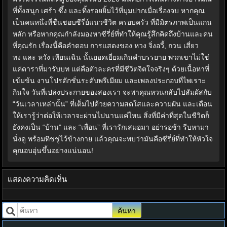
ที่ทั้งสนุก เศร้า ซึ้ง และทิ้งรอยยิ้มไว้ที่มุมปากเมื่อเรื่องจบ หากคุณ
เป็นคนหนึ่งที่ชื่นชอบซีรี่ย์แนวชีวิต ครอบครัว ที่มีมิตรภาพเป็นแกน
หลัก หรือหากคุณกำลังมองหาซีรี่ย์ที่ทำให้คุณรู้สึกคิดถึงบ้านและคน
ที่คุณรัก เรื่องนี้คือคำตอบ การแสดงของ หวง จิ่งอวี้, กวน เสี่ยว
ทง และ หวัง เทียนเฉิน นั้นยอดเยี่ยมเกินคำบรรยาย พวกเขาไม่ใช่
แค่ดาราที่มารับบท แต่คือตัวละครที่มีชีวิตจิตใจจริงๆ ด้วยเนื้อหาที่
เข้มข้น งานโปรดักชั่นระดับพรีเมียม และเพลงประกอบที่ไพเราะ
กินใจ วันที่เปล่งประกายของสองเรา จะพาคุณหวนกลับไปสัมผัสกับ
“วันเวลาเหล่านั้น” ที่เต็มไปด้วยความสดใสและความฝัน และเตือน
ให้เรารู้ว่าต่อให้เวลาจะผ่านไปนานแค่ไหน สิ่งที่มีค่าที่สุดในชีวิตก็
ยังคงเป็น “บ้าน” และ “เพื่อน” ที่เรารักเสมอมา อย่ารอช้า รีบหามา
นั่งดู พร้อมทิชชู่ไว้ข้างกาย แล้วคุณจะพบว่ามันคือซีรี่ย์ที่ทำให้หัวใจ
คุณอบอุ่นขึ้นอย่างแน่นอน!
แสดงความคิดเห็น
ค้นหา