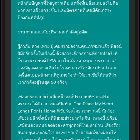
หน้ากับปัญหาที่ใหญ่กว่าเดิม แต่สิ่งที่เปลี่ยนแปลงไปคือ
พวกเขาแข็งแกร่งขึ้น และมิตรภาพที่เคยมีคือเกราะ
ป้องกันที่ดีที่สุด

งานภาพและเสียงที่พาคุณดำดิ่งสู่อดีต

ผู้กำกับ หวง เหวย ผู้เคยฝากผลงานคุณภาพมาแล้ว พิสูจน์
ฝีมืออีกครั้งในเรื่องนี้ ด้วยการเลือกสถานที่ถ่ายทำจริงที่
โรงงานรถยนต์ FAW เก่าในเมืองฉางชุน  บรรยากาศ
ของอิฐแดง ทางเดินในโรงงาน เครื่องจักรเก่าแก่ และ
เครื่องแบบพนักงานที่ดูสมจริง ทำให้เราเชื่อได้ทันทีว่า
เรากำลังอยู่ในยุค 90 จริงๆ

เพลงประกอบก็เป็นอีกหนึ่งองค์ประกอบที่ช่วยเสริม
อรรถรสได้ดีมาก เพลงปิดท้าย The Place My Heart 
Longs For Is Home ที่ขับร้องโดย เหมา ฉงอี้ นักร้อง
เสียงนุ่มลึกซึ่งเป็นที่นิยมอย่างมากในจีน  เพลงนี้เปรียบ
เสมือนตัวแทนของตัวละครทุกตัวที่โหยหาบ้าน เสียงร้อง
อันอบอุ่นและกินใจของเขาช่วยดึงอารมณ์ของผู้ชมให้
คล้อยตามเรื่องราวได้อย่างมหัศจรรย์ โดยเฉพาะในฉาก