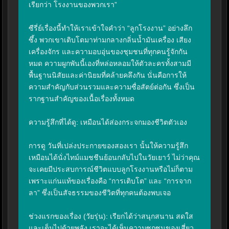
เรียกว่า โรงงานของพวกเรา”

ซีรี่ย์เรื่องนี้ทำให้เราเข้าใจคำว่า “ลูกโรงงาน” อย่างลึก
ซึ้ง พวกเขาเติบโตมาท่ามกลางกลิ่นน้ำมันเครื่อง เสียง
เครื่องจักร และความอบอุ่นของชุมชนที่ทุกคนรู้จักกัน
หมด ความผูกพันนี้เองที่หล่อหลอมให้ตัวละครทั้งสามมี
พื้นฐานนิสัยและค่านิยมที่คล้ายคลึงกัน นั่นคือการให้
ความสำคัญกับส่วนรวมและความซื่อสัตย์ต่อกัน ซึ่งเป็น
รากฐานสำคัญของเนื้อเรื่องทั้งหมด

ความรู้สึกที่ได้ดู: เหมือนได้ส่องกระจกมองชีวิตตัวเอง

การดู วันที่เปล่งประกายของสองเรา นั้นให้ความรู้สึก
เหมือนได้นั่งไทม์แมชชีนย้อนกลับไปในวัยเยาว์ ไม่ว่าคุณ
จะเคยมีประสบการณ์ชีวิตแบบลูกโรงงานหรือไม่ก็ตาม 
เพราะแก่นแท้ของเรื่องคือ “การเติบโต” และ “การจาก
ลา” ซึ่งเป็นสัจธรรมของชีวิตที่ทุกคนต้องพบเจอ

ช่วงแรกของเรื่อง (วัยรุ่น): เรียกได้ว่าสนุกสนาน สดใส 
และเต็มไปด้วยพลัง เราจะได้เห็นความซุกซนของเสี่ยว