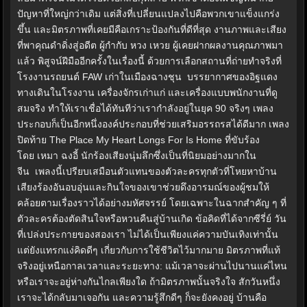
ปัญหาที่ใหญ่กว่าเดิม แต่สิ่งที่เปลี่ยนแปลงไปคือพวกเขาแข็งแกร่ง
ขึ้น และมิตรภาพที่เคยมีคือเกราะป้องกันที่ดีที่สุด งานภาพและเสียง
ที่พาคุณดำดิ่งสู่อดีต ผู้กำกับ หวง เหวย ผู้เคยฝากผลงานคุณภาพมา
แล้ว พิสูจน์ฝีมืออีกครั้งในเรื่องนี้ ด้วยการเลือกสถานที่ถ่ายทำจริงที่
โรงงานรถยนต์ FAW เก่าในเมืองฉางชุน บรรยากาศของอิฐแดง
ทางเดินในโรงงาน เครื่องจักรเก่าแก่ และเครื่องแบบพนักงานที่ดู
สมจริง ทำให้เราเชื่อได้ทันทีว่าเรากำลังอยู่ในยุค 90 จริงๆ เพลง
ประกอบก็เป็นอีกหนึ่งองค์ประกอบที่ช่วยเสริมอรรถรสได้ดีมาก เพลง
ปิดท้าย The Place My Heart Longs For Is Home ที่ขับร้อง
โดย เหมา ฉงอี้ นักร้องเสียงนุ่มลึกซึ่งเป็นที่นิยมอย่างมากใน
จีน เพลงนี้เปรียบเสมือนตัวแทนของตัวละครทุกตัวที่โหยหาบ้าน
เสียงร้องอันอบอุ่นและกินใจของเขาช่วยดึงอารมณ์ของผู้ชมให้
คล้อยตามเรื่องราวได้อย่างมหัศจรรย์ โดยเฉพาะในฉากสำคัญ ๆ ที่
ตัวละครต้องตัดสินใจหรือหวนคืนสู่บ้านเกิด ข้อคิดที่ได้จากซีรี่ย์ วัน
ที่เปล่งประกายของสองเรา ไม่ได้เป็นเพียงแค่ความบันเทิงเท่านั้น
แต่ยังแทรกแง่คิดดีๆ เกี่ยวกับการใช้ชีวิตไว้มากมาย มิตรภาพที่แท้
จริงอยู่เหนือกาลเวลาและระยะทาง: แม้เวลาจะผ่านไปนานแค่ไหน
หรือเราจะอยู่ห่างกันไกลเพียงใด ถ้ามิตรภาพนั้นจริงใจ สักวันหนึ่ง
เราจะได้กลับมาเจอกัน และความรู้สึกดีๆ ก็จะยังคงอยู่ บ้านคือ