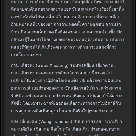
หมาน : การกลับมารับบทดราม่า-ย้อนยุคอีกครั้งของหวง จิ่งอวี้
ที่หลายคนคุ้นเคยจากผลงานแอคชั่นสุดเท่ แต่ในเรื่องนี้เขาทิ้ง
ภาพจำนั้นทิ้งไปหมดสิ้น เสี่ยวหมาน คือบทบาทที่ท้าทายที่สุด
อีกบทบาทหนึ่งของเขา การถ่ายทอดทั้งความซุกซน ความรัก
บ้านเกิด ความเจ็บปวดเมื่อต้องจากลา และความเข้มแข็งเมื่อ
กลับมาสู้ใหม่ ทำได้อย่างยอดเยี่ยมจนคนดูต้องอินตาม เป็นการ
แสดงที่พิสูจน์ให้เห็นถึงพัฒนาการทางด้านการแสดงที่ก้าว
กระโดดของเขา
กวน เสี่ยวทง (Guan Xiaotong) รับบท เหยียน เสี่ยวตาน :
กวน เสี่ยวทง ถอดถอนภาพลักษณ์สาวสวยเปรี้ยวออกไป
เปลี่ยนเป็นหญิงสาวผู้มีจิตใจเข้มแข็ง เปี่ยมด้วยความฝันและ
อุดมการณ์ เธอถ่ายทอดความขัดแย้งภายในใจระหว่างความ
รักที่มีต่อเพื่อนและความปรารถนาที่จะออกไปผจญภัยได้อย่าง
ลึกซึ้ง โดยเฉพาะฉากที่เธอต้องเลือกระหว่างการไปอิตาลีกับ
การอยู่ช่วยเหลือเพื่อนฝูง เป็นฉากที่ตรึงใจผู้ชมอย่างมาก
หวัง เทียนเฉิน (Wang Tianchen) รับบท เซี่ย เลย : หากเสี่ยว
หมานคือไฟ เซี่ย เลย คือน้ำ หวัง เทียนเฉิน ถ่ายทอดบทบาท