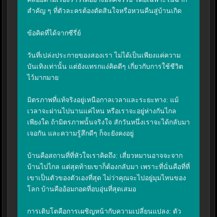
สำคัญ ๆ ที่ตัวละครต้องตัดสินใจหรือหวนคืนสู่บ้านเกิด

ข้อคิดที่ได้จากซีรี่ย์

วันที่เปล่งประกายของสองเรา ไม่ได้เป็นเพียงแค่ความ
บันเทิงเท่านั้น แต่ยังแทรกแง่คิดดีๆ เกี่ยวกับการใช้ชีวิต
ไว้มากมาย

มิตรภาพที่แท้จริงอยู่เหนือกาลเวลาและระยะทาง: แม้
เวลาจะผ่านไปนานแค่ไหน หรือเราจะอยู่ห่างกันไกล
เพียงใด ถ้ามิตรภาพนั้นจริงใจ สักวันหนึ่งเราจะได้กลับมา
เจอกัน และความรู้สึกดีๆ ก็จะยังคงอยู่

บ้านคือสถานที่ที่หัวใจเราคิดถึง: เสี่ยวหมานอาจจะจาก
บ้านไปไกล แต่สุดท้ายเขาก็ต้องกลับมา เพราะที่นั่นคือที่ที่
เขาเป็นตัวของตัวเองที่สุด ไม่ว่าคุณจะไปอยู่มุมไหนของ
โลก บ้านคืออ้อมกอดที่อบอุ่นที่สุดเสมอ

การเติบโตคือการเผชิญหน้ากับความเปลี่ยนแปลง: ตัว