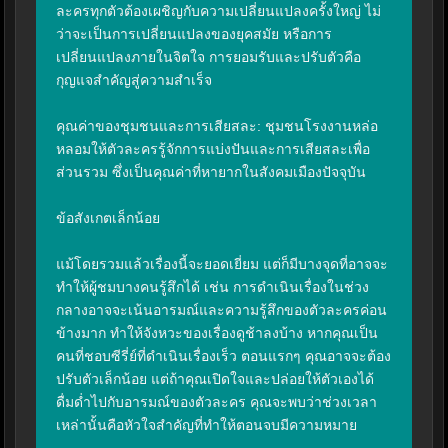
ละครทุกตัวต้องเผชิญกับความเปลี่ยนแปลงครั้งใหญ่ ไม่
ว่าจะเป็นการเปลี่ยนแปลงของยุคสมัย หรือการ
เปลี่ยนแปลงภายในจิตใจ การยอมรับและปรับตัวคือ
กุญแจสำคัญสู่ความสำเร็จ

คุณค่าของชุมชนและการเสียสละ: ชุมชนโรงงานหล่อ
หลอมให้ตัวละครรู้จักการแบ่งปันและการเสียสละเพื่อ
ส่วนรวม ซึ่งเป็นคุณค่าที่หายากในสังคมเมืองปัจจุบัน

ข้อสังเกตเล็กน้อย

แม้โดยรวมแล้วเรื่องนี้จะยอดเยี่ยม แต่ก็มีบางจุดที่อาจจะ
ทำให้ผู้ชมบางคนรู้สึกได้ เช่น การดำเนินเรื่องในช่วง
กลางอาจจะเน้นอารมณ์และความรู้สึกของตัวละครค่อน
ข้างมาก ทำให้จังหวะของเรื่องดูช้าลงบ้าง หากคุณเป็น
คนที่ชอบซีรี่ย์ที่ดำเนินเรื่องเร็ว ตอนแรกๆ คุณอาจจะต้อง
ปรับตัวเล็กน้อย แต่ถ้าคุณเปิดใจและปล่อยให้ตัวเองได้
ดื่มด่ำไปกับอารมณ์ของตัวละคร คุณจะพบว่าช่วงเวลา
เหล่านั้นคือหัวใจสำคัญที่ทำให้ตอนจบมีความหมาย
