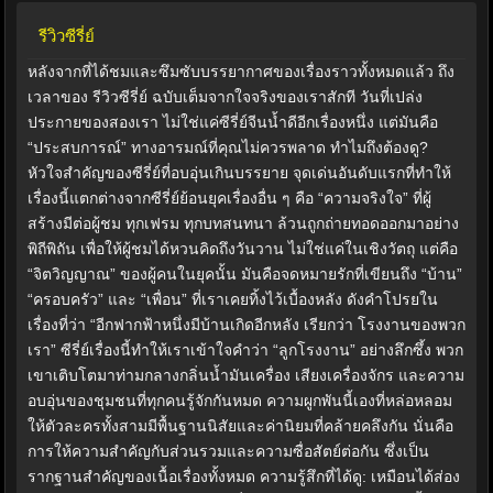
รีวิวซีรี่ย์
หลังจากที่ได้ชมและซึมซับบรรยากาศของเรื่องราวทั้งหมดแล้ว ถึง
เวลาของ รีวิวซีรี่ย์ ฉบับเต็มจากใจจริงของเราสักที วันที่เปล่ง
ประกายของสองเรา ไม่ใช่แค่ซีรี่ย์จีนน้ำดีอีกเรื่องหนึ่ง แต่มันคือ
“ประสบการณ์” ทางอารมณ์ที่คุณไม่ควรพลาด ทำไมถึงต้องดู?
หัวใจสำคัญของซีรี่ย์ที่อบอุ่นเกินบรรยาย จุดเด่นอันดับแรกที่ทำให้
เรื่องนี้แตกต่างจากซีรี่ย์ย้อนยุคเรื่องอื่น ๆ คือ “ความจริงใจ” ที่ผู้
สร้างมีต่อผู้ชม ทุกเฟรม ทุกบทสนทนา ล้วนถูกถ่ายทอดออกมาอย่าง
พิถีพิถัน เพื่อให้ผู้ชมได้หวนคิดถึงวันวาน ไม่ใช่แค่ในเชิงวัตถุ แต่คือ
“จิตวิญญาณ” ของผู้คนในยุคนั้น มันคือจดหมายรักที่เขียนถึง “บ้าน”
“ครอบครัว” และ “เพื่อน” ที่เราเคยทิ้งไว้เบื้องหลัง ดังคำโปรยใน
เรื่องที่ว่า “อีกฟากฟ้าหนึ่งมีบ้านเกิดอีกหลัง เรียกว่า โรงงานของพวก
เรา” ซีรี่ย์เรื่องนี้ทำให้เราเข้าใจคำว่า “ลูกโรงงาน” อย่างลึกซึ้ง พวก
เขาเติบโตมาท่ามกลางกลิ่นน้ำมันเครื่อง เสียงเครื่องจักร และความ
อบอุ่นของชุมชนที่ทุกคนรู้จักกันหมด ความผูกพันนี้เองที่หล่อหลอม
ให้ตัวละครทั้งสามมีพื้นฐานนิสัยและค่านิยมที่คล้ายคลึงกัน นั่นคือ
การให้ความสำคัญกับส่วนรวมและความซื่อสัตย์ต่อกัน ซึ่งเป็น
รากฐานสำคัญของเนื้อเรื่องทั้งหมด ความรู้สึกที่ได้ดู: เหมือนได้ส่อง