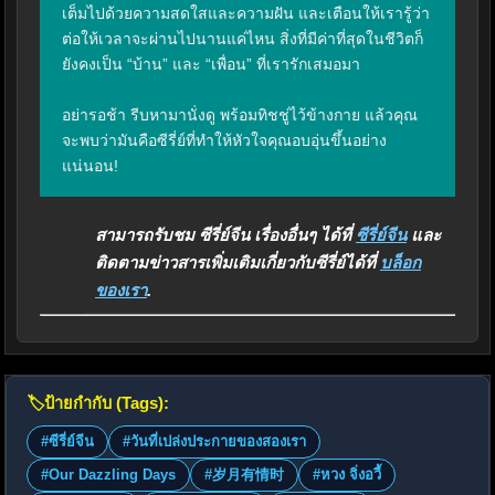
เต็มไปด้วยความสดใสและความฝัน และเตือนให้เรารู้ว่า
ต่อให้เวลาจะผ่านไปนานแค่ไหน สิ่งที่มีค่าที่สุดในชีวิตก็
ยังคงเป็น “บ้าน” และ “เพื่อน” ที่เรารักเสมอมา

อย่ารอช้า รีบหามานั่งดู พร้อมทิชชู่ไว้ข้างกาย แล้วคุณ
จะพบว่ามันคือซีรี่ย์ที่ทำให้หัวใจคุณอบอุ่นขึ้นอย่าง
แน่นอน!
สามารถรับชม ซีรี่ย์จีน เรื่องอื่นๆ ได้ที่
ซีรี่ย์จีน
และ
ติดตามข่าวสารเพิ่มเติมเกี่ยวกับซีรี่ย์ได้ที่
บล็อก
ของเรา
.
🏷️
ป้ายกำกับ (Tags):
#ซีรี่ย์จีน
#วันที่เปล่งประกายของสองเรา
#Our Dazzling Days
#岁月有情时
#หวง จิ่งอวี้