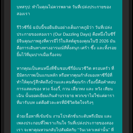
บทสรุป: ทำไมคุณไม่ควรพลาด วันที่เปล่งประกายของ
สองเรา

รีวิวซีรี่ย์ ฉบับนี้ขอยืนยันอย่างเต็มภาคภูมิว่า วันที่เปล่ง
ประกายของสองเรา (Our Dazzling Days) คือหนึ่งในซีรี่
ย์จีนคุณภาพสูงที่ควรมีไว้ในลิสต์ดูของคุณในปี 2026 มัน
คือการเดินทางทางอารมณ์ที่ทั้งสนุก เศร้า ซึ้ง และทิ้งรอย
ยิ้มไว้ที่มุมปากเมื่อเรื่องจบ

หากคุณเป็นคนหนึ่งที่ชื่นชอบซีรี่ย์แนวชีวิต ครอบครัว ที่
มีมิตรภาพเป็นแกนหลัก หรือหากคุณกำลังมองหาซีรี่ย์ที่
ทำให้คุณรู้สึกคิดถึงบ้านและคนที่คุณรัก เรื่องนี้คือคำตอบ 
การแสดงของ หวง จิ่งอวี้, กวน เสี่ยวทง และ หวัง เทียน
เฉิน นั้นยอดเยี่ยมเกินคำบรรยาย พวกเขาไม่ใช่แค่ดารา
ที่มารับบท แต่คือตัวละครที่มีชีวิตจิตใจจริงๆ

ด้วยเนื้อหาที่เข้มข้น งานโปรดักชั่นระดับพรีเมียม และ
เพลงประกอบที่ไพเราะกินใจ วันที่เปล่งประกายของสอง
เรา จะพาคุณหวนกลับไปสัมผัสกับ “วันเวลาเหล่านั้น” ที่