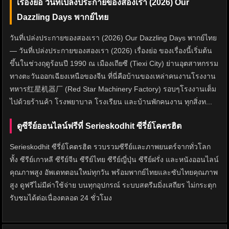
เรื่องย่อ วันที่เปล่งประกายของสองเรา (2026) Our
Dazzling Days พากย์ไทย
วันที่เปล่งประกายของสองเรา (2026) Our Dazzling Days พากย์ไทย
— วันที่เปล่งประกายของสองเรา (2026) เรื่องย่อ ของเรื่องนี้เริ่มต้น
ขึ้นในช่วงฤดูร้อนปี 1990 ณ เมืองเถียซี (Tiexi City) ย่านอุตสาหกรรม
ทางตะวันออกเฉียงเหนือของจีน ที่นี่คือบ้านของเหล่าคนงานโรงงาน
ทหาร红星机器厂 (Red Star Machinery Factory) รอบๆโรงงานเต็ม
ไปด้วยร้านค้า โรงพยาบาล โรงเรียน และบ้านพักคนงาน ทุกสิ่งท...
ดูซีรีย์ออนไลน์ฟรีที่ Serieskodhit ซีรี่ย์โคตรฮิต
Serieskodhit ซีรี่ย์โคตรฮิต รวบรวมซีรีย์และภาพยนตร์จากทั่วโลก
ทั้ง ซีรีย์เกาหลี ซีรีย์จีน ซีรีย์ไทย ซีรีย์ญี่ปุ่น ซีรีย์ฝรั่ง และหนังออนไลน์
คุณภาพสูง อัพเดทตอนใหม่ทุกวัน พร้อมพากย์ไทยและซับไทยคุณภาพ
สูง ดูฟรีไม่มีค่าใช้จ่าย บนทุกอุปกรณ์ ระบบสตรีมมิ่งเสถียร ไม่กระตุก
รับชมได้ต่อเนื่องตลอด 24 ชั่วโมง