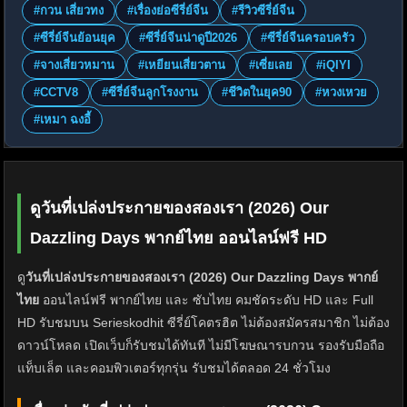
#กวน เสี่ยวทง
#เรื่องย่อซีรี่ย์จีน
#รีวิวซีรี่ย์จีน
#ซีรี่ย์จีนย้อนยุค
#ซีรี่ย์จีนน่าดูปี2026
#ซีรี่ย์จีนครอบครัว
#จางเสี่ยวหมาน
#เหยียนเสี่ยวตาน
#เซี่ยเลย
#iQIYI
#CCTV8
#ซีรี่ย์จีนลูกโรงงาน
#ชีวิตในยุค90
#หวงเหวย
#เหมา ฉงอี้
ดูวันที่เปล่งประกายของสองเรา (2026) Our
Dazzling Days พากย์ไทย ออนไลน์ฟรี HD
ดู
วันที่เปล่งประกายของสองเรา (2026) Our Dazzling Days พากย์
ไทย
ออนไลน์ฟรี พากย์ไทย และ ซับไทย คมชัดระดับ HD และ Full
HD รับชมบน Serieskodhit ซีรี่ย์โคตรฮิต ไม่ต้องสมัครสมาชิก ไม่ต้อง
ดาวน์โหลด เปิดเว็บก็รับชมได้ทันที ไม่มีโฆษณารบกวน รองรับมือถือ
แท็บเล็ต และคอมพิวเตอร์ทุกรุ่น รับชมได้ตลอด 24 ชั่วโมง