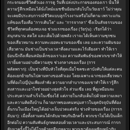
กระจกมองชีวิตตัวเอง การดู วันที่เปล่งประกายของสองเรา นั้นให้
ความรู้สึกเหมือนได้นั่งไทม์แมชชีนย้อนกลับไปในวัยเยาว์ ไม่ว่าคุณ
จะเคยมีประสบการณ์ชีวิตแบบลูกโรงงานหรือไม่ก็ตาม เพราะแก่น
แท้ของเรื่องคือ “การเติบโต” และ “การจากลา” ซึ่งเป็นสัจธรรมของ
ชีวิตที่ทุกคนต้องพบเจอ ช่วงแรกของเรื่อง (วัยรุ่น): เรียกได้ว่า
สนุกสนาน สดใส และเต็มไปด้วยพลัง เราจะได้เห็นความซุกซน
ของเสี่ยวหมาน ความทะเยอทะยานของเซี่ย เลย และความฝันของ
เสี่ยวตาน มันช่างเป็นช่วงเวลาที่งดงามและไร้เดียงสา ทำให้เรา
ย้อนนึกถึงเพื่อนสมัยเด็กของเราเอง ความสัมพันธ์ของพวกเขาทำให้
เรายิ้มตามอย่างมีความสุข ช่วงกลางของเรื่อง (การ
พลัดพราก): เป็นช่วงที่บีบหัวใจที่สุดเมื่อโชคชะตาบังคับให้แต่ละคน
ต้องแยกย้ายกันไปตามทางของตัวเอง โดยเฉพาะฉากของเสี่ยวหมา
นที่ต้องไปญี่ปุ่นเพียงลำพัง ความยากลำบากของเขาทำให้เรารู้สึก
สงสารและเอาใจช่วยอย่างสุดหัวใจ ส่วนเซี่ย เลย ที่ดูเหมือนจะ
ประสบความสำเร็จในเซี่ยงไฮ้ แต่ภายในกลับเต็มไปด้วยความเหงา
และความคิดถึงบ้าน ก็ฉายภาพของคนหนุ่มสาวในยุคปัจจุบันที่ต้อง
ดิ้นรนในเมืองใหญ่ได้อย่างเจ็บปวดแต่จริง ช่วงท้ายของเรื่อง (การก
ลับมา): เมื่อทั้งสามคนได้กลับมาพบกันอีกครั้ง พวกเขาไม่ได้เป็นเด็ก
อีกต่อไป ความสัมพันธ์ถูกทดสอบด้วยเวลาและประสบการณ์ การก
ลับมาครั้งนี้ไม่ได้โรยด้วยกลีบกุหลาบ พวกเขาต้องเผชิญหน้ากับ