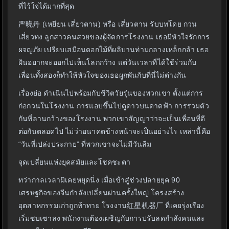
ที่ไว้ใจได้มากที่สุด
严晓丹 (เหยียน เสี่ยวตาน) หรือ เสี่ยวตาน รับบทโดย กวน
เสี่ยวทง ลูกสาวคนสวยของผู้จัดการโรงงาน เธอมีหัวใจรักการ
ผจญภัย เปรียบเสมือนดอกไม้ที่ผลิบานท่ามกลางเหล็กกล้า เธอ
ฝันอยากจะออกไปเห็นโลกกว้าง แต่วันเวลาที่ได้ใช้ร่วมกับ
เพื่อนทั้งสองก็ทำให้หัวใจของเธอผูกพันกับที่นี่ไม่ต่างกัน
เรื่องย่อ ดำเนินไปพร้อมกับชีวิตวัยรุ่นของพวกเขา ตั้งแต่การ
ก่อกวนในโรงงาน การแอบขึ้นไปดูดาวบนดาดฟ้า การรวมตัว
กันที่ลานกว้างของโรงงาน พวกเขาสัญญาว่าจะเป็นเพื่อนที่ดี
ต่อกันตลอดไป ไม่ว่าอนาคตข้างหน้าจะเป็นอย่างไร เหล่านี้คือ
“วันที่เปล่งประกาย” ที่พวกเขาจะไม่มีวันลืม
จุดเปลี่ยนแห่งยุคสมัยและโชคชะตา
ทว่ากาลเวลามิเคยหยุดนิ่ง เมื่อเข้าสู่ช่วงปลายยุค 90
เศรษฐกิจของจีนกำลังเปลี่ยนผ่านครั้งใหญ่ โครงสร้าง
อุตสาหกรรมเก่าถูกท้าทาย โรงงาน红星机器厂 ที่เคยรุ่งเรือง
เริ่มซบเซาลง พนักงานต้องเผชิญกับการปรับลดกำลังคนและ