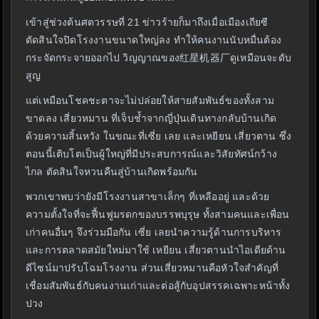
เข้าสู่ช่วงต้นศตวรรษที่ 21 ข่าวร้ายก็มาถึงเมื่อเมืองเถียซี
ตัดสินใจปิดโรงงานขนาดใหญ่ลง ทำให้คนงานนับหมื่นต้อง
กระจัดกระจายออกไป วิญญาณของ红星机器厂ดูเหมือนจะดับ
สูญ
แต่เหมือนโชคชะตาจะไม่ปล่อยให้สายสัมพันธ์ของทั้งสาม
ขาดลง เสี่ยวหมาน ที่เจ็บช้ำจากญี่ปุ่นเดินทางกลับบ้านเกิด
ด้วยความสิ้นหวัง ในขณะที่เซี่ย เลย และเหยียน เสี่ยวตาน ซึ่ง
ตอนนี้เติบโตเป็นผู้ใหญ่ที่มีประสบการณ์และวิสัยทัศน์กว้าง
ไกล ตัดสินใจหวนคืนสู่บ้านเกิดพร้อมกัน
พวกเขาพบว่ายังมีโรงงานสาขาเล็กๆ ที่เหลืออยู่ และด้วย
ความตั้งใจที่จะฟื้นฟูมรดกของบรรพบุรุษ ทั้งสามคนและเพื่อน
เก่าคนอื่นๆ จึงร่วมมือกัน เซี่ย เลยนำความรู้ด้านการบริหาร
และการตลาดสมัยใหม่มาใช้ เหยียน เสี่ยวตานนำไอเดียด้าน
ดีไซน์มาปรับโฉมโรงงาน ส่วนเสี่ยวหมานคือหัวใจสำคัญที่
เชื่อมสัมพันธ์กับคนงานเก่าและต่อสู้กับอุปสรรคเฉพาะหน้าทั้ง
ปวง