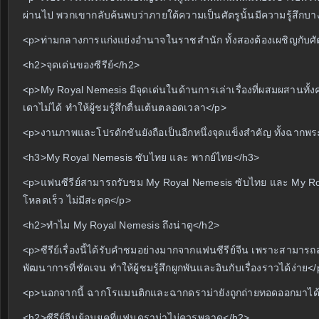
ผ่านไป พวกเขากลับค้นพบว่าภายใต้ความเป็นศัตรูนั้นมีความรู้สึกบา
<p>ท่ามกลางการแก่งแย่งอำนาจในราชสำนัก ทั้งสองต้องเผชิญกับศั
<h2>จุดเด่นของซีรีย์</h2>
<p>My Royal Nemesis มีจุดเด่นในด้านการเล่าเรื่องที่ผสมผสานทั
เดาไม่ได้ ทำให้ผู้ชมรู้สึกตื่นเต้นตลอดเวลา</p>
<p>งานภาพและโปรดักชันยังถือเป็นอีกหนึ่งจุดแข็งสำคัญ ทั้งฉากพ
<h3>My Royal Nemesis ซับไทย และ พากย์ไทย</h3>
<p>แฟนซีรีย์สามารถรับชม My Royal Nemesis ซับไทย และ My Roya
โหลดเร็ว ไม่มีสะดุด</p>
<h2>ทำไม My Royal Nemesis ถึงน่าดู</h2>
<p>ซีรีย์เรื่องนี้ได้รับคำชมอย่างมากจากแฟนซีรีย์จีน เพราะสามาร
พัฒนาการที่ชัดเจน ทำให้ผู้ชมรู้สึกผูกพันและอินกับเรื่องราวได้ง่าย<
<p>นอกจากนี้ ฉากโรแมนติกและฉากดราม่ายังถูกถ่ายทอดออกมาได้อย่า
<h2>ซีรีย์จีนย้อนยุคที่แฟนดราม่าไม่ควรพลาด</h2>