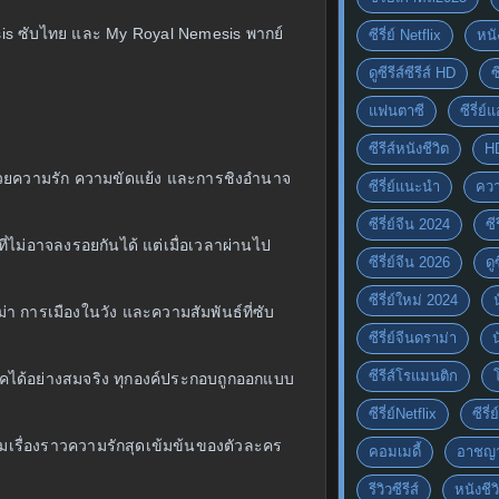
esis ซับไทย และ My Royal Nemesis พากย์
ซีรี่ย์ Netflix
หนั
ดูซีรีส์ซีรีส์ HD
ซ
แฟนตาซี
ซีรี่ย์
ซีรีส์หนังชีวิต
H
ไปด้วยความรัก ความขัดแย้ง และการชิงอำนาจ
ซีรี่ย์แนะนำ
ควา
ซีรี่ย์จีน 2024
ซีร
่ไม่อาจลงรอยกันได้ แต่เมื่อเวลาผ่านไป
ซีรี่ย์จีน 2026
ดู
ซีรี่ย์ใหม่ 2024
า การเมืองในวัง และความสัมพันธ์ที่ซับ
ซีรี่ย์จีนดราม่า
ซีรีส์โรแมนติก
ยุคได้อย่างสมจริง ทุกองค์ประกอบถูกออกแบบ
ซีรี่ย์Netflix
ซีรี
เรื่องราวความรักสุดเข้มข้นของตัวละคร
คอมเมดี้
อาชญ
รีวิวซีรีส์
หนังชีว