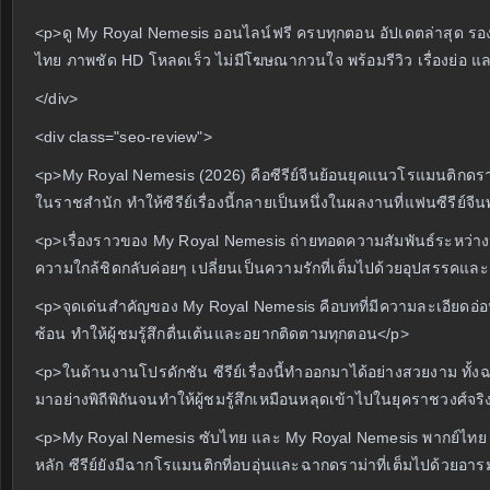
<p>ดู My Royal Nemesis ออนไลน์ฟรี ครบทุกตอน อัปเดตล่าสุด รอง
ไทย ภาพชัด HD โหลดเร็ว ไม่มีโฆษณากวนใจ พร้อมรีวิว เรื่องย่อ 
</div>
<div class="seo-review">
<p>My Royal Nemesis (2026) คือซีรีย์จีนย้อนยุคแนวโรแมนติกดราม่า
ในราชสำนัก ทำให้ซีรีย์เรื่องนี้กลายเป็นหนึ่งในผลงานที่แฟนซีรีย์จ
<p>เรื่องราวของ My Royal Nemesis ถ่ายทอดความสัมพันธ์ระหว่างหญิง
ความใกล้ชิดกลับค่อยๆ เปลี่ยนเป็นความรักที่เต็มไปด้วยอุปสรรค
<p>จุดเด่นสำคัญของ My Royal Nemesis คือบทที่มีความละเอียดอ่อน
ซ้อน ทำให้ผู้ชมรู้สึกตื่นเต้นและอยากติดตามทุกตอน</p>
<p>ในด้านงานโปรดักชัน ซีรีย์เรื่องนี้ทำออกมาได้อย่างสวยงาม ทั
มาอย่างพิถีพิถันจนทำให้ผู้ชมรู้สึกเหมือนหลุดเข้าไปในยุคราชวงศ์จร
<p>My Royal Nemesis ซับไทย และ My Royal Nemesis พากย์ไทย ก
หลัก ซีรีย์ยังมีฉากโรแมนติกที่อบอุ่นและฉากดราม่าที่เต็มไปด้ว