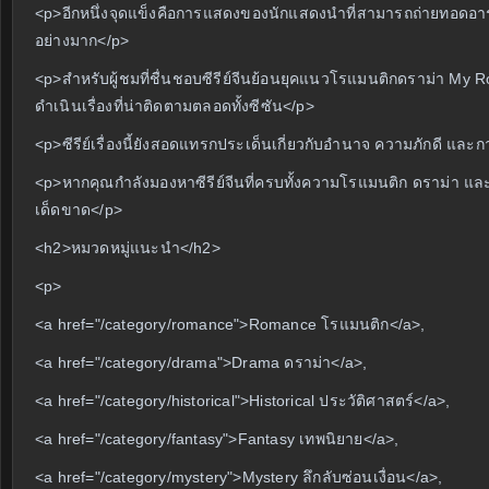
<p>อีกหนึ่งจุดแข็งคือการแสดงของนักแสดงนำที่สามารถถ่ายทอดอาร
อย่างมาก</p>
<p>สำหรับผู้ชมที่ชื่นชอบซีรีย์จีนย้อนยุคแนวโรแมนติกดราม่า My Ro
ดำเนินเรื่องที่น่าติดตามตลอดทั้งซีซัน</p>
<p>ซีรีย์เรื่องนี้ยังสอดแทรกประเด็นเกี่ยวกับอำนาจ ความภักดี และการเ
<p>หากคุณกำลังมองหาซีรีย์จีนที่ครบทั้งความโรแมนติก ดราม่า และค
เด็ดขาด</p>
<h2>หมวดหมู่แนะนำ</h2>
<p>
<a href="/category/romance">Romance โรแมนติก</a>,
<a href="/category/drama">Drama ดราม่า</a>,
<a href="/category/historical">Historical ประวัติศาสตร์</a>,
<a href="/category/fantasy">Fantasy เทพนิยาย</a>,
<a href="/category/mystery">Mystery ลึกลับซ่อนเงื่อน</a>,