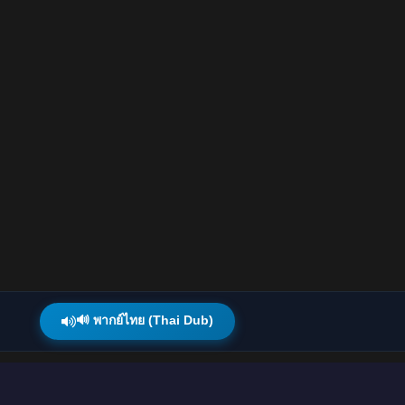
🔊 พากย์ไทย (Thai Dub)