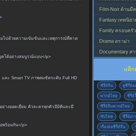
Film-Noir ด้านม
>
Fantasy เทพนิยา
Family ครอบครัว
ต็มไปด้วยความเข้มข้นและเหตุการณ์ที่คาด
Drama ดราม่า
Documentary สา
ยุคได้อย่างสมบูรณ์แบบ</p>
แท็ก
็ต และ Smart TV ภาพคมชัดระดับ Full HD
ซีรี่ย์จีน
ดูซีรี่ย
พากย์ไทย
ซีรี่ย
ซีรี่ย์จีนพากย์ไทย
่างยอดเยี่ยม ตัวละครทุกตัวมีมิติและมี
ซับไทย
ซีรี่ย์เก
ไปพร้อมกัน</p>
เรื่องย่อซีรี่ย์จีน