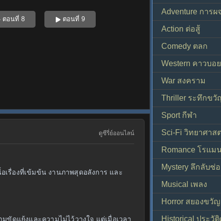
Adventure การผ
ตอนที่ 8
ตอนที่ 9
Action ต่อสู้
Comedy ตลก
Western คาวบอย
War สงคราม
Thriller ระทึกขวั
Sport กีฬา
Sci-Fi วิทยาศาสต
ดูซีรี่ย์ออนไลน์
Romance โรแมน
Mystery ลึกลับซ่อ
อเรื่องที่เข้มข้น งานภาพสุดอลังการ และ
Musical เพลง
Horror สยองขวัญ
Historical ประวัต
วามขัดแย้งและความไม่ไว้วางใจ แต่เมื่อเวลา