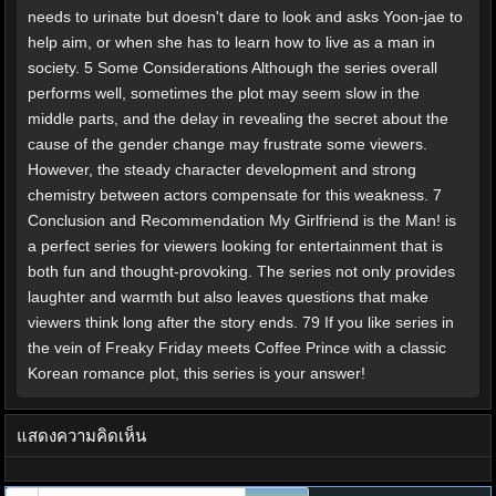
needs to urinate but doesn't dare to look and asks Yoon-jae to
help aim, or when she has to learn how to live as a man in
society. 5 Some Considerations Although the series overall
performs well, sometimes the plot may seem slow in the
middle parts, and the delay in revealing the secret about the
cause of the gender change may frustrate some viewers.
However, the steady character development and strong
chemistry between actors compensate for this weakness. 7
Conclusion and Recommendation My Girlfriend is the Man! is
a perfect series for viewers looking for entertainment that is
both fun and thought-provoking. The series not only provides
laughter and warmth but also leaves questions that make
viewers think long after the story ends. 79 If you like series in
the vein of Freaky Friday meets Coffee Prince with a classic
Korean romance plot, this series is your answer!
แสดงความคิดเห็น