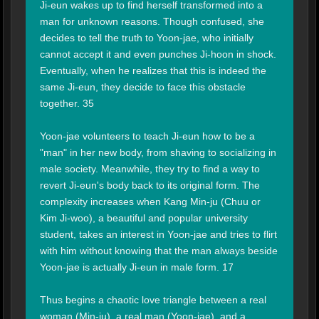
Ji-eun wakes up to find herself transformed into a 
man for unknown reasons. Though confused, she 
decides to tell the truth to Yoon-jae, who initially 
cannot accept it and even punches Ji-hoon in shock. 
Eventually, when he realizes that this is indeed the 
same Ji-eun, they decide to face this obstacle 
together. 35

Yoon-jae volunteers to teach Ji-eun how to be a 
"man" in her new body, from shaving to socializing in 
male society. Meanwhile, they try to find a way to 
revert Ji-eun's body back to its original form. The 
complexity increases when Kang Min-ju (Chuu or 
Kim Ji-woo), a beautiful and popular university 
student, takes an interest in Yoon-jae and tries to flirt 
with him without knowing that the man always beside 
Yoon-jae is actually Ji-eun in male form. 17

Thus begins a chaotic love triangle between a real 
woman (Min-ju), a real man (Yoon-jae), and a 