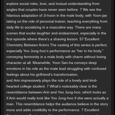
explore social roles, love, and mutual understanding from
angles that couples have never seen before. 7 We see the
hilarious adaptation of Ji-hoon in the male body, with Yoon-jae
taking on the role of personal trainer, teaching everything from
daily life to socializing in a masculine way. There are many
scenes that evoke laughter and endearment, especially in the
first episode where there's a shaving lesson. 57 Excellent
Chemistry Between Actors The casting of this series is perfect,
especially Yoo Jung-hoo's performance as "her in his body,"
conveying femininity in a male body with charm without losing
character at all. Meanwhile, Yoon San-ha conveys deep
emotions in his role as the male lead struggling with confused
feelings about his girlfriend's transformation,
and Arin impressively plays the role of a lovely and kind-
hearted college student. 7 What's noticeably clear is the
resemblance between Arin and Yoo Jung-hoo, which looks as
if Arin would really look like Yoo Jung-hoo if she were actually a
man. This resemblance helps the audience believe in the story
more and adds credibility to the performance. 7 Excellent