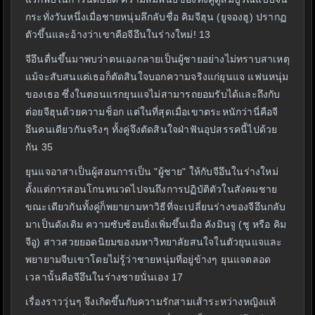
กระทั่งวันหนึ่งเมื่อชายหนุ่มลึกลับชื่อ คิมจีฮุน (ยูจองฮู) ปรากฏ
ตัวขึ้นและอ้างว่าเขาคือจีอึนในร่างใหม่! 13
จีอึนตื่นขึ้นมาพบว่าตนเองกลายเป็นผู้ชายอย่างไม่ทราบสาเหตุ
แม้จะสับสนแต่เธอก็ตัดสินใจบอกความจริงแก่ยุนแจ แฟนหนุ่ม
ของเธอ ซึ่งในตอนแรกยุนแจไม่สามารถยอมรับได้และถึงกับ
ต่อยจีฮุนด้วยความช็อก แต่ในที่สุดเมื่อเขาตระหนักว่านี่คือจี
อึนคนเดียวกันจริงๆ ทั้งคู่จึงตัดสินใจฝ่าฟันอุปสรรคนี้ไปด้วย
กัน 35
ยุนแจอาสาเป็นผู้สอนการเป็น "ผู้ชาย" ให้กับจีอึนในร่างใหม่
ตั้งแต่การสอนโกนหนวดไปจนถึงการปฏิบัติตัวในสังคมชาย
ขณะเดียวกันทั้งคู่ก็พยายามหาวิธีที่จะเปลี่ยนร่างของจีอึนกลับ
มาเป็นดังเดิม ความซับซ้อนยิ่งเพิ่มขึ้นเมื่อ คังมินจู (ชู หรือ คิม
จีอู) สาวสวยยอดนิยมของมหาวิทยาลัยสนใจในตัวยุนแจและ
พยายามจีบเขาโดยไม่รู้ว่าชายหนุ่มที่อยู่ข้างๆ ยุนแจตลอด
เวลานั้นคือจีอึนในร่างชายนั่นเอง 17
เรื่องราววุ่นๆ จึงเกิดขึ้นกับความรักสามเส้าระหว่างหญิงแท้