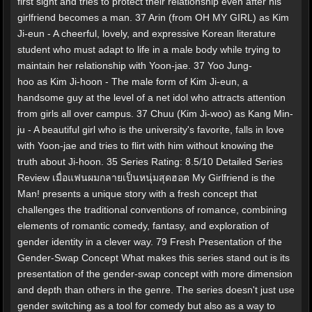
first sight and tries to protect their relationship even after his
girlfriend becomes a man. 37 Arin (from OH MY GIRL) as Kim
Ji-eun - A cheerful, lovely, and expressive Korean literature
student who must adapt to life in a male body while trying to
maintain her relationship with Yoon-jae. 37 Yoo Jung-
hoo as Kim Ji-hoon - The male form of Kim Ji-eun, a
handsome guy at the level of a net idol who attracts attention
from girls all over campus. 37 Chuu (Kim Ji-woo) as Kang Min-
ju - A beautiful girl who is the university's favorite, falls in love
with Yoon-jae and tries to flirt with him without knowing the
truth about Ji-hoon. 35 Series Rating: 8.5/10 Detailed Series
Review เมื่อแฟนผมกลายเป็นหนุ่มสุดฮอต My Girlfriend is the
Man! presents a unique story with a fresh concept that
challenges the traditional conventions of romance, combining
elements of romantic comedy, fantasy, and exploration of
gender identity in a clever way. 79 Fresh Presentation of the
Gender-Swap Concept What makes this series stand out is its
presentation of the gender-swap concept with more dimension
and depth than others in the genre. The series doesn't just use
gender switching as a tool for comedy but also as a way to