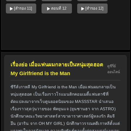
[สำรอง 11]
ตอนที่ 12
[สำรอง 12]
เรื่องย่อ เมื่อแฟนผมกลายเป็นหนุ่มสุดฮอต
ดูซีรี่ย์
ออนไลน์
My Girlfriend is the Man
ซีรีส์เกาหลี My Girlfriend is the Man เมื่อแฟนผมกลายเป็น
หนุ่มสุดฮอต เป็นเรื่องราวโรแมนติกคอมเมดี้แฟนตาซีที่
ดัดแปลงมาจากเว็บตูนยอดนิยมของ MASSSTAR นำเสนอ
เรื่องราวสุดวุ่นวายของ พัคยุนแจ (ยุนซานฮา จาก ASTRO)
นักศึกษาคณะวิทยาศาสตร์สาขาดาราศาสตร์ผู้หลงรัก คิมจี
อึน (อาริน จาก OH MY GIRL) นักศึกษาวรรณคดีเกาหลีตั้งแต่
แรกพบในการนัดบอด ความสัมพันธ์ของทั้งคู่ดูสมบูรณ์แบบจน