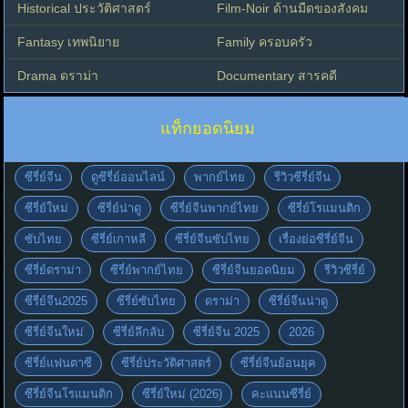
Historical ประวัติศาสตร์
Film-Noir ด้านมืดของสังคม
Fantasy เทพนิยาย
Family ครอบครัว
Drama ดราม่า
Documentary สารคดี
แท็กยอดนิยม
ซีรี่ย์จีน
ดูซีรี่ย์ออนไลน์
พากย์ไทย
รีวิวซีรี่ย์จีน
ซีรี่ย์ใหม่
ซีรี่ย์น่าดู
ซีรี่ย์จีนพากย์ไทย
ซีรี่ย์โรแมนติก
ซับไทย
ซีรี่ย์เกาหลี
ซีรี่ย์จีนซับไทย
เรื่องย่อซีรี่ย์จีน
ซีรี่ย์ดราม่า
ซีรี่ย์พากย์ไทย
ซีรี่ย์จีนยอดนิยม
รีวิวซีรี่ย์
ซีรี่ย์จีน2025
ซีรี่ย์ซับไทย
ดราม่า
ซีรี่ย์จีนน่าดู
ซีรี่ย์จีนใหม่
ซีรี่ย์ลึกลับ
ซีรี่ย์จีน 2025
2026
ซีรี่ย์แฟนตาซี
ซีรี่ย์ประวัติศาสตร์
ซีรี่ย์จีนย้อนยุค
ซีรี่ย์จีนโรแมนติก
ซีรี่ย์ใหม่ (2026)
คะแนนซีรี่ย์