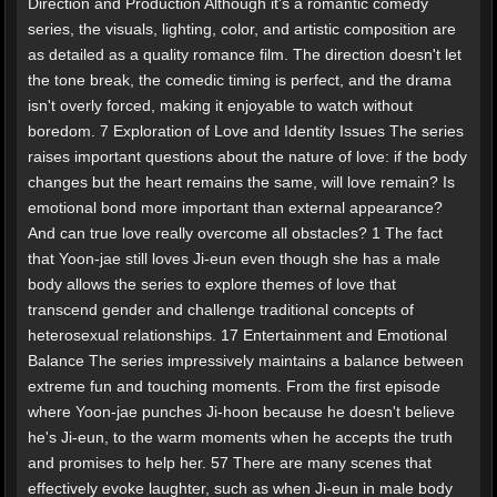
Direction and Production Although it's a romantic comedy
series, the visuals, lighting, color, and artistic composition are
as detailed as a quality romance film. The direction doesn't let
the tone break, the comedic timing is perfect, and the drama
isn't overly forced, making it enjoyable to watch without
boredom. 7 Exploration of Love and Identity Issues The series
raises important questions about the nature of love: if the body
changes but the heart remains the same, will love remain? Is
emotional bond more important than external appearance?
And can true love really overcome all obstacles? 1 The fact
that Yoon-jae still loves Ji-eun even though she has a male
body allows the series to explore themes of love that
transcend gender and challenge traditional concepts of
heterosexual relationships. 17 Entertainment and Emotional
Balance The series impressively maintains a balance between
extreme fun and touching moments. From the first episode
where Yoon-jae punches Ji-hoon because he doesn't believe
he's Ji-eun, to the warm moments when he accepts the truth
and promises to help her. 57 There are many scenes that
effectively evoke laughter, such as when Ji-eun in male body