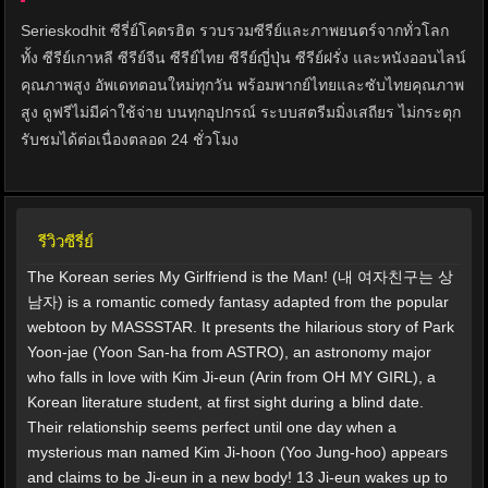
Serieskodhit ซีรี่ย์โคตรฮิต รวบรวมซีรีย์และภาพยนตร์จากทั่วโลก
ทั้ง ซีรีย์เกาหลี ซีรีย์จีน ซีรีย์ไทย ซีรีย์ญี่ปุ่น ซีรีย์ฝรั่ง และหนังออนไลน์
คุณภาพสูง อัพเดทตอนใหม่ทุกวัน พร้อมพากย์ไทยและซับไทยคุณภาพ
สูง ดูฟรีไม่มีค่าใช้จ่าย บนทุกอุปกรณ์ ระบบสตรีมมิ่งเสถียร ไม่กระตุก
รับชมได้ต่อเนื่องตลอด 24 ชั่วโมง
รีวิวซีรี่ย์
The Korean series My Girlfriend is the Man! (내 여자친구는 상
남자) is a romantic comedy fantasy adapted from the popular
webtoon by MASSSTAR. It presents the hilarious story of Park
Yoon-jae (Yoon San-ha from ASTRO), an astronomy major
who falls in love with Kim Ji-eun (Arin from OH MY GIRL), a
Korean literature student, at first sight during a blind date.
Their relationship seems perfect until one day when a
mysterious man named Kim Ji-hoon (Yoo Jung-hoo) appears
and claims to be Ji-eun in a new body! 13 Ji-eun wakes up to