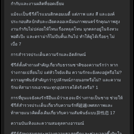
กำกับและงานผลิตที่ยอดเยี่ยม
แม้จะเป็นซีรีส์โรแมนติกคอมเมดี้ แต่ภาพ แสง สี และองค์
ประกอบศิลป์กลับละเอียดลออเหมือนภาพยนตร์รักคุณภาพสูง
งานกำกับไม่ปล่อยให้โทนเรื่องหลุดโทน มุกตลกอยู่ในจังหวะ
พอดีเป๊ะ และดราม่าก็ไม่บีบคั้นเกินไป ทำให้ดูได้เรื่อยๆ ไม่
เบื่อ 7
การสำรวจประเด็นความรักและอัตลักษณ์
ซีรีส์ตั้งคำถามสำคัญเกี่ยวกับธรรมชาติของความรักว่า หาก
ร่างกายเปลี่ยนไป แต่หัวใจยังเดิม ความรักจะยังคงอยู่หรือไม่?
ความผูกพันธ์สำคัญกว่ารูปลักษณ์ภายนอกหรือไม่? และความ
รักแท้สามารถเอาชนะทุกอุปสรรคได้จริงหรือ? 1
การที่ยุนแจยังคงรักจีอึนแม้ว่าเธอจะมีร่างกายเป็นชาย ช่วยให้
ซีรีส์สำรวจประเด็นเกี่ยวกับความรักที่超越เพศสภาพและ
ท้าทายแนวคิดดั้งเดิมเกี่ยวกับความสัมพันธ์แบบ异性恋 17
ความบันเทิงและความสมดุลทางอารมณ์
ซีรีส์รักษาสมดุลระหว่างความฮาสุดขีดและช่วงเวลาซึ้งกินใจ