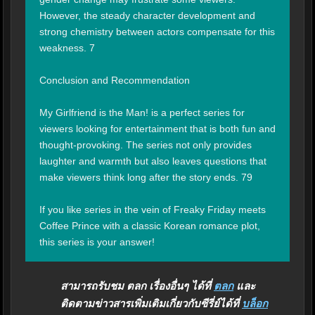
However, the steady character development and 
strong chemistry between actors compensate for this 
weakness. 7

Conclusion and Recommendation

My Girlfriend is the Man! is a perfect series for 
viewers looking for entertainment that is both fun and 
thought-provoking. The series not only provides 
laughter and warmth but also leaves questions that 
make viewers think long after the story ends. 79

If you like series in the vein of Freaky Friday meets 
Coffee Prince with a classic Korean romance plot, 
this series is your answer! 
สามารถรับชม ตลก เรื่องอื่นๆ ได้ที่
ตลก
และ
ติดตามข่าวสารเพิ่มเติมเกี่ยวกับซีรี่ย์ได้ที่
บล็อก