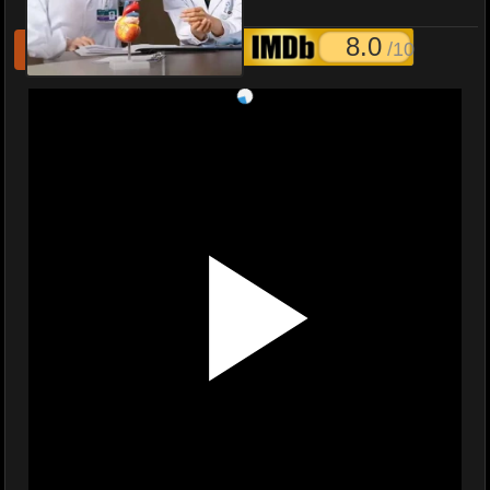
Dr.Tang พากย์ไทย EP1-36
8.0
/10
รีเฟชหนังไม่เล่น
แจ้งหนังเสีย