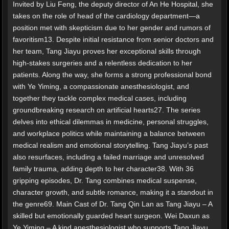
Invited by Liu Feng, the deputy director of An He Hospital, she
takes on the role of head of the cardiology department—a
position met with skepticism due to her gender and rumors of
favoritism13. Despite initial resistance from senior doctors and
her team, Tang Jiayu proves her exceptional skills through
high-stakes surgeries and a relentless dedication to her
patients. Along the way, she forms a strong professional bond
with Ye Yiming, a compassionate anesthesiologist, and
together they tackle complex medical cases, including
groundbreaking research on artificial hearts27. The series
delves into ethical dilemmas in medicine, personal struggles,
and workplace politics while maintaining a balance between
medical realism and emotional storytelling. Tang Jiayu’s past
also resurfaces, including a failed marriage and unresolved
family trauma, adding depth to her character38. With 36
gripping episodes, Dr. Tang combines medical suspense,
character growth, and subtle romance, making it a standout in
the genre69. Main Cast of Dr. Tang Qin Lan as Tang Jiayu – A
skilled but emotionally guarded heart surgeon. Wei Daxun as
Ye Yiming – A kind anesthesiologist who supports Tang Jiayu.