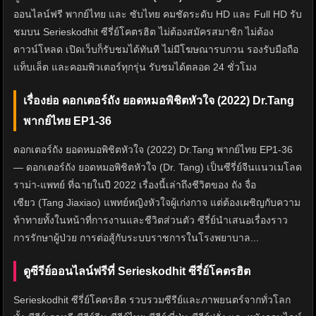
ออนไลน์ฟรี พากย์ไทย และ ซับไทย คมชัดระดับ HD และ Full HD รับ
ชมบน Serieskodhit ซีรี่ย์โคตรฮิต ไม่ต้องสมัครสมาชิก ไม่ต้อง
ดาวน์โหลด เปิดเว็บก็รับชมได้ทันที ไม่มีโฆษณารบกวน รองรับมือถือ
แท็บเล็ต และคอมพิวเตอร์ทุกรุ่น รับชมได้ตลอด 24 ชั่วโมง
เรื่องย่อ ดอกเตอร์ถัง ยอดหมอพิชิตหัวใจ (2022) Dr.Tang
พากย์ไทย EP1-36
ดอกเตอร์ถัง ยอดหมอพิชิตหัวใจ (2022) Dr.Tang พากย์ไทย EP1-36
— ดอกเตอร์ถัง ยอดหมอพิชิตหัวใจ (Dr. Tang) เป็นซีรี่ย์จีนแนวเมโลด
ราม่า-แพทย์ ที่ฉายในปี 2022 เรื่องนี้เล่าถึงชีวิตของ ถัง จื่อ
เซียว (Tang Jiaxiao) แพทย์หญิงหัวใจผู้เก่งกาจ แต่ต้องเผชิญกับความ
ท้าทายทั้งในหน้าที่การงานและชีวิตส่วนตัว ซีรี่ย์นำเสนอเรื่องราว
การรักษาผู้ป่วย การต่อสู้กับระบบราชการในโรงพยาบาล...
ดูซีรีย์ออนไลน์ฟรีที่ Serieskodhit ซีรี่ย์โคตรฮิต
Serieskodhit ซีรี่ย์โคตรฮิต รวบรวมซีรีย์และภาพยนตร์จากทั่วโลก