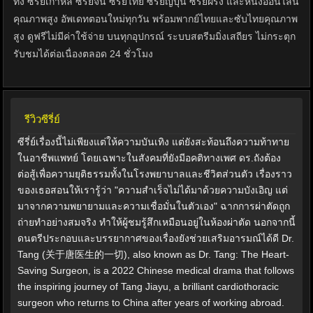
ทั้ง ซีรีย์เกาหลี ซีรีย์จีน ซีรีย์ไทย ซีรีย์ญี่ปุ่น ซีรีย์ฝรั่ง และหนังออนไลน์
คุณภาพสูง อัพเดทตอนใหม่ทุกวัน พร้อมพากย์ไทยและซับไทยคุณภาพ
สูง ดูฟรีไม่มีค่าใช้จ่าย บนทุกอุปกรณ์ ระบบสตรีมมิ่งเสถียร ไม่กระตุก
รับชมได้ต่อเนื่องตลอด 24 ชั่วโมง
รีวิวซีรี่ย์
ซีรี่ย์เรื่องนี้ไม่เพียงแต่ให้ความบันเทิง แต่ยังสะท้อนถึงความท้าทาย
ในอาชีพแพทย์ โดยเฉพาะในสังคมที่ยังมีอคติทางเพศ ดร.ถังต้อง
ต่อสู้เพื่อความยุติธรรมทั้งในโรงพยาบาลและชีวิตส่วนตัว เรื่องราว
ของเธอสอนให้เรารู้ว่า "ความสำเร็จไม่ได้มาด้วยความบังเอิญ แต่
มาจากความพยายามและความเชื่อมั่นในตัวเอง" ฉากการผ่าตัดถูก
ถ่ายทำอย่างสมจริง ทำให้ผู้ชมรู้สึกเหมือนอยู่ในห้องผ่าตัด นอกจากนี้
ดนตรีประกอบและบรรยากาศของเรื่องยังช่วยเสริมอารมณ์ได้ดี Dr.
Tang (关于唐医生的一切), also known as Dr. Tang: The Heart-
Saving Surgeon, is a 2022 Chinese medical drama that follows
the inspiring journey of Tang Jiayu, a brilliant cardiothoracic
surgeon who returns to China after years of working abroad.