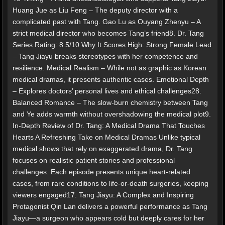
Huang Jue as Liu Feng – The deputy director with a
complicated past with Tang. Gao Lu as Ouyang Zhenyu – A
strict medical director who becomes Tang’s friend8. Dr. Tang
Series Rating: 8.5/10 Why It Scores High: Strong Female Lead
– Tang Jiayu breaks stereotypes with her competence and
resilience. Medical Realism – While not as graphic as Korean
medical dramas, it presents authentic cases. Emotional Depth
– Explores doctors’ personal lives and ethical challenges28.
Balanced Romance – The slow-burn chemistry between Tang
and Ye adds warmth without overshadowing the medical plot9.
In-Depth Review of Dr. Tang: A Medical Drama That Touches
Hearts A Refreshing Take on Medical Dramas Unlike typical
medical shows that rely on exaggerated drama, Dr. Tang
focuses on realistic patient stories and professional
challenges. Each episode presents unique heart-related
cases, from rare conditions to life-or-death surgeries, keeping
viewers engaged17. Tang Jiayu: A Complex and Inspiring
Protagonist Qin Lan delivers a powerful performance as Tang
Jiayu—a surgeon who appears cold but deeply cares for her