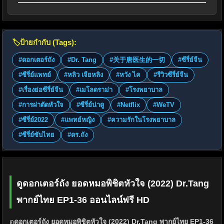
🏷️
ป้ายกำกับ (Tags):
#ดอกเตอร์ถัง
#Dr. Tang
#关于唐医生的一切
#ซีรี่ย์จีน
#ซีรี่ย์แพทย์
#หลิว เจียหลิง
#หวัง ไค
#รีวิวซีรี่ย์จีน
#เรื่องย่อซีรี่ย์จีน
#เมโลดราม่า
#โรงพยาบาล
#การผ่าตัดหัวใจ
#ซีรี่ย์น่าดู
#Netflix
#WeTV
#ซีรี่ย์2022
#แพทย์หญิง
#ความรักในโรงพยาบาล
#ซีรี่ย์ซับไทย
#ดร.ถัง
ดูดอกเตอร์ถัง ยอดหมอพิชิตหัวใจ (2022) Dr.Tang
พากย์ไทย EP1-36 ออนไลน์ฟรี HD
ดู
ดอกเตอร์ถัง ยอดหมอพิชิตหัวใจ (2022) Dr.Tang พากย์ไทย EP1-36