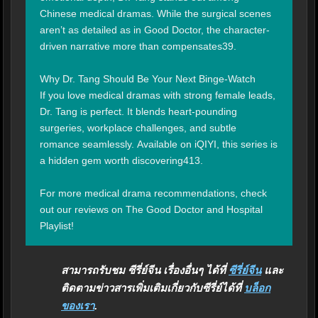
Chinese medical dramas. While the surgical scenes 
aren’t as detailed as in Good Doctor, the character-
driven narrative more than compensates39.

Why Dr. Tang Should Be Your Next Binge-Watch

If you love medical dramas with strong female leads, 
Dr. Tang is perfect. It blends heart-pounding 
surgeries, workplace challenges, and subtle 
romance seamlessly. Available on iQIYI, this series is 
a hidden gem worth discovering413.

For more medical drama recommendations, check 
out our reviews on The Good Doctor and Hospital 
Playlist!
สามารถรับชม ซีรี่ย์จีน เรื่องอื่นๆ ได้ที่
ซีรี่ย์จีน
และ
ติดตามข่าวสารเพิ่มเติมเกี่ยวกับซีรี่ย์ได้ที่
บล็อก
ของเรา
.