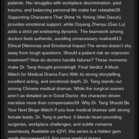
patients. Her struggles with workplace discrimination, past
trauma, and balancing personal life make her relatable38.
Supporting Characters That Shine Ye Yiming (Wei Daxun)
provides emotional support, while Ouyang Zhenyu (Gao Lu)
adds a strict yet endearing dynamic. The teamwork among
doctors feels authentic, avoiding unnecessary rivalries813.
Ethical Dilemmas and Emotional Impact The series doesn’t shy
away from tough questions: Should a patient risk an unproven
treatment? How do doctors handle failures? These moments
make Dr. Tang thought-provoking8. Final Verdict: A Must-
Watch for Medical Drama Fans With its strong storytelling,
excellent acting, and emotional depth, Dr. Tang stands out
among Chinese medical dramas. While the surgical scenes
aren’t as detailed as in Good Doctor, the character-driven
narrative more than compensates39. Why Dr. Tang Should Be
Your Next Binge-Watch If you love medical dramas with strong
female leads, Dr. Tang is perfect. It blends heart-pounding
surgeries, workplace challenges, and subtle romance
seamlessly. Available on iQIYI, this series is a hidden gem
worth discovering413. For more medical drama