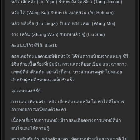
หลิว เจียหลิง (Liu Yijun) รับบท ถัง จื่อเซียว (Tang Jiaxiao)
หวัง ไค (Wang Kai) รับบท เย่ เหอหยวน (Ye Hehuan)
หลิว หลิงจื่อ (Liu Lingzi) รับบท หวัง เหมย (Wang Mei)
จาง เหวิน (Zhang Wen) รับบท หลิว ซู่ (Liu Shu)
คะแนนรีวิวซีรี่ย์: 8.5/10
ดอกเตอร์ถัง ยอดหมอพิชิตหัวใจ ได้รับความนิยมจากแฟนๆ ซีรี่
ย์จีนด้วยเนื้อเรื่องที่เข้มข้น การแสดงที่ยอดเยี่ยม และฉากการ
แพทย์ที่น่าตื่นเต้น อย่างไรก็ตาม บางส่วนอาจดูช้าไปหน่อย
สำหรับผู้ชมที่ชอบแนวแอ็กชันเร็ว
จุดเด่นของซีรี่ย์
การแสดงที่สมจริง: หลิว เจียหลิง และหวัง ไค ทำได้ดีในการ
ถ่ายทอดอารมณ์ของตัวละคร
เนื้อหาเกี่ยวกับการแพทย์: มีรายละเอียดทางการแพทย์ที่น่า
สนใจและให้ความรู้
ความสัมพันธ์ระหว่างตัวละคร: พัฒนาอย่างเป็นธรรมชาติ ไม่