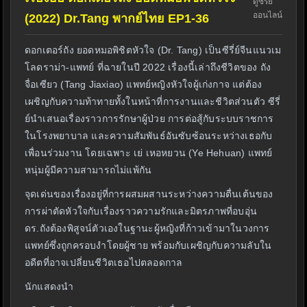
ดูซีรี่ย์
ออนไลน์
(2022) Dr.Tang พากย์ไทย EP1-36
ดอกเตอร์ถัง ยอดหมอพิชิตหัวใจ (Dr. Tang) เป็นซีรี่ย์จีนแนวเม
โลดราม่า-แพทย์ ที่ฉายในปี 2022 เรื่องนี้เล่าถึงชีวิตของ ถัง
จื่อเซียว (Tang Jiaxiao) แพทย์หญิงหัวใจผู้เก่งกาจ แต่ต้อง
เผชิญกับความท้าทายทั้งในหน้าที่การงานและชีวิตส่วนตัว ซีรี่
ย์นำเสนอเรื่องราวการรักษาผู้ป่วย การต่อสู้กับระบบราชการ
ในโรงพยาบาล และความสัมพันธ์อันซับซ้อนระหว่างเธอกับ
เพื่อนร่วมงาน โดยเฉพาะ เย่ เหอหยวน (Ye Hehuan) แพทย์
หนุ่มผู้มีความสามารถไม่แพ้กัน
จุดเด่นของเรื่องอยู่ที่การผสมผสานระหว่างความตื่นเต้นของ
การผ่าตัดหัวใจกับเรื่องราวความรักและมิตรภาพที่อบอุ่น
ดร.ถังต้องพิสูจน์ตัวเองในฐานะผู้หญิงที่ก้าวเข้ามาในวงการ
แพทย์ซึ่งถูกครอบงำโดยผู้ชาย พร้อมกับเผชิญกับความลับใน
อดีตที่อาจเปลี่ยนชีวิตเธอไปตลอดกาล
นักแสดงนำ