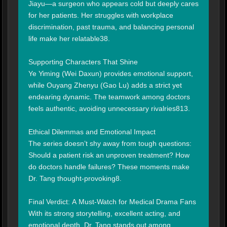
Jiayu—a surgeon who appears cold but deeply cares 
for her patients. Her struggles with workplace 
discrimination, past trauma, and balancing personal 
life make her relatable38.

Supporting Characters That Shine

Ye Yiming (Wei Daxun) provides emotional support, 
while Ouyang Zhenyu (Gao Lu) adds a strict yet 
endearing dynamic. The teamwork among doctors 
feels authentic, avoiding unnecessary rivalries813.

Ethical Dilemmas and Emotional Impact

The series doesn’t shy away from tough questions: 
Should a patient risk an unproven treatment? How 
do doctors handle failures? These moments make 
Dr. Tang thought-provoking8.

Final Verdict: A Must-Watch for Medical Drama Fans

With its strong storytelling, excellent acting, and 
emotional depth, Dr. Tang stands out among 